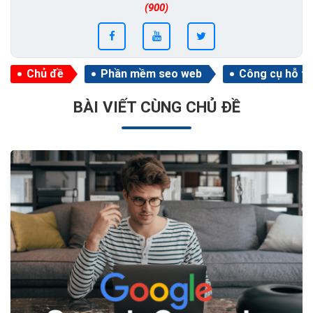
(900)
Chủ đề
Phần mềm seo web
Công cụ hỗ tr
BÀI VIẾT CÙNG CHỦ ĐỀ