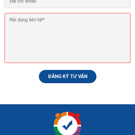
Hướng dẫn kiểm tra website của bạn có bị lỗi với
Google không?
Bạn nên link tới những website có độ tin cậy cao, đừng
bao giờ link tới những website mà SE penalty. Bạn có
thể sử dụng Xenu : Find broken links on your site with...
ĐĂNG KÝ TƯ VẤN