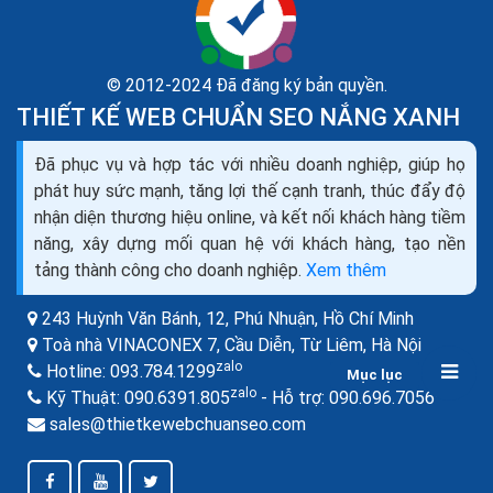
© 2012-2024 Đã đăng ký bản quyền.
THIẾT KẾ WEB CHUẨN SEO NẮNG XANH
Đã phục vụ và hợp tác với nhiều doanh nghiệp, giúp họ
Cách tạo logo riêng cho fanpage website tên mình
phát huy sức mạnh, tăng lợi thế cạnh tranh, thúc đẩy độ
công ty chữ ký lớp
nhận diện thương hiệu online, và kết nối khách hàng tiềm
Một logo tuyệt vời giúp xây dựng nhận thức và khơi dậy
năng, xây dựng mối quan hệ với khách hàng, tạo nền
sự tin tưởng. Hãy khiến cho khách hàng không thể quên
tảng thành công cho doanh nghiệp.
Xem thêm
được logo của bạn bằng cách sử dụng một...
243 Huỳnh Văn Bánh, 12, Phú Nhuận,
Hồ Chí Minh
Toà nhà VINACONEX 7, Cầu Diễn, Từ Liêm,
Hà Nội
zalo
Hotline:
093.784.1299
Mục lục
zalo
zalo
Kỹ Thuật:
090.6391.805
- Hỗ trợ:
090.696.7056
sales@thietkewebchuanseo.com