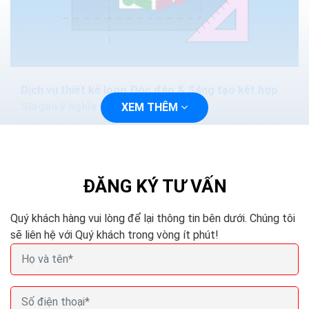
Dịch vụ thiết kế logo Độc đáo & Sáng tạo kết hợp
Slogan ý nghĩa
XEM THÊM
Thu hút khách hàng mục tiêu một cách tự nhiên, bằng
cách sáng tạo Logo dựa trên nghiên cứu kỹ lưỡng về
khách hàng mục tiêu, bản sắc thương hiệu, thị trường và
đối thủ.
ĐĂNG KÝ TƯ VẤN
Quý khách hàng vui lòng để lại thông tin bên dưới. Chúng tôi
sẽ liên hệ với Quý khách trong vòng ít phút!