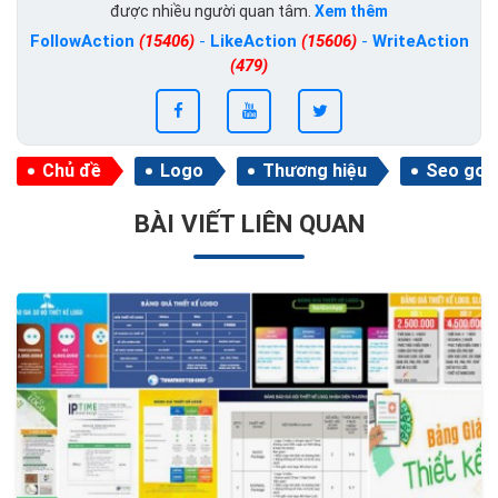
được nhiều người quan tâm.
Xem thêm
FollowAction
(15406)
-
LikeAction
(15606)
-
WriteAction
(479)
Chủ đề
Logo
Thương hiệu
Seo goo
BÀI VIẾT LIÊN QUAN