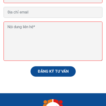
Thiết kế logo công ty du lịch tạo logo du lịch đẹp
online miễn phí
Thiết kế logo du lịch là một thách thức; nó đòi hỏi phải
hiểu sâu sắc bản chất của các doanh nghiệp nên được
đại diện. Một nhà thiết kế nên cung...
ĐĂNG KÝ TƯ VẤN