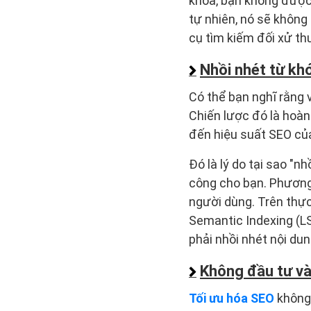
khóa, bạn không được 
tự nhiên, nó sẽ khôn
cụ tìm kiếm đối xử th
Nhồi nhét từ kh
Có thể bạn nghĩ rằng 
Chiến lược đó là hoàn
đến hiệu suất SEO củ
Đó là lý do tại sao "n
công cho bạn. Phương 
người dùng. Trên thực
Semantic Indexing (LS
phải nhồi nhét nội dun
Không đầu tư và
Tối ưu hóa SEO
không 