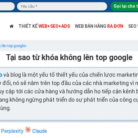
Gọi lại cho 
THIẾT KẾ
WEB+SEO+ADS
WEB BÁN HÀNG
RA ĐƠN
SEO
 lên top google
Tại sao từ khóa không lên top google
b
và blog là một yếu tố thiết yếu của chiến lược marketi
 đổi, nó sẽ nằm trên top đầu của các nhà marketing vì
y cập tới các cửa hàng và hướng dẫn họ tiếp cận kênh 
ng không ngừng phát triển do sự phát triển của công c
dùng.
Perplexity
Claude