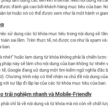
phép lạm dụng các liên kết internal. Nếu nội dung và các
g được đánh giá cao bởi khách hàng mục tiêu của bạn. 
uận lợi hoặc nó có thể được xem như là một hành vi gian 
óa
việc sử dụng các từ khóa mục tiêu trong nội dung sẽ tă
 toàn sai lầm. Trên thực tế, nó được coi như là spam và
a bạn.
hồi nhét" hoặc lạm dụng từ khóa không phải là chiến lược
pháp này sẽ làm cho nội dung của bạn không tự nhiên v
 tế, Google đang sử dụng một tìm kiếm ngữ nghĩa đặc bi
I). Chương trình này có thể nhận ra chủ đề nội dung c
g với sự lặp đi lặp lại của các từ khóa mục tiêu của bạn.
o trải nghiệm nhanh và Mobile-Friendly
phải chỉ là về nội dung và từ khóa mà nó còn về chất lư