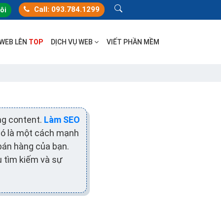
Call: 093.784.1299
tôi
 WEB LÊN
TOP
DỊCH VỤ WEB
VIẾT PHẦN MỀM
ng content.
Làm SEO
 nó là một cách mạnh
bán hàng của bạn.
ụ tìm kiếm và sự