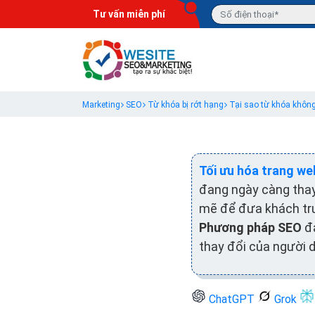
Tư vấn miễn phí
Marketing
SEO
Từ khóa bị rớt hạng
Tại sao từ khóa không
Tối ưu hóa trang we
đang ngày càng thay
mẽ để đưa khách tru
Phương pháp SEO
đa
thay đổi của người 
ChatGPT
Grok