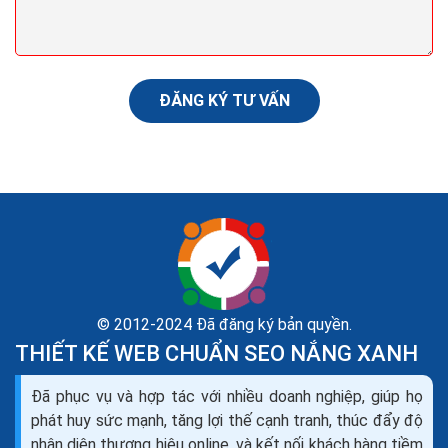
này hàng trăm lần rồi khi tìm hiểu về mối quan hệ giữa
nội dung và SEO. Tạo dựng được nguồn...
ĐĂNG KÝ TƯ VẤN
© 2012-2024 Đã đăng ký bản quyền.
THIẾT KẾ WEB CHUẨN SEO NẮNG XANH
Dịch vụ seo là gì? Tìm hiểu về dịch vụ seo web và
Đã phục vụ và hợp tác với nhiều doanh nghiệp, giúp họ
các công ty seo
phát huy sức mạnh, tăng lợi thế cạnh tranh, thúc đẩy độ
Theo như Wikipedia, SEO là tối ưu hóa công cụ tìm
nhận diện thương hiệu online, và kết nối khách hàng tiềm