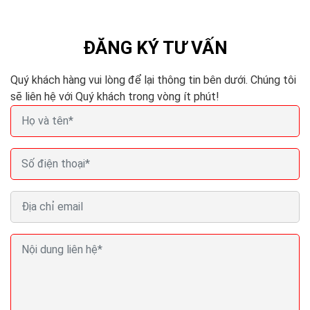
và thông minh hơn. Các phương pháp nhồi nhét từ khóa.
Hoặc mua lại các nội dung sẽ làm mất hiệu quả...
ĐĂNG KÝ TƯ VẤN
Quý khách hàng vui lòng để lại thông tin bên dưới. Chúng tôi
sẽ liên hệ với Quý khách trong vòng ít phút!
Seo (search engine optimization) là gì? Seo là gì
trong Marketing?
Nội dung là yếu tố quyết định. Có lẽ bạn đã nghe điều