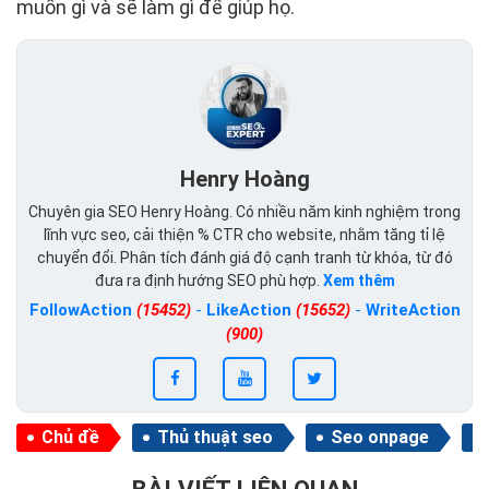
muốn gì và sẽ làm gì để giúp họ.
Henry Hoàng
Chuyên gia SEO Henry Hoàng. Có nhiều năm kinh nghiệm trong
lĩnh vực seo, cải thiện % CTR cho website, nhằm tăng tỉ lệ
chuyển đổi. Phân tích đánh giá độ cạnh tranh từ khóa, từ đó
đưa ra định hướng SEO phù hợp.
Xem thêm
FollowAction
(15452)
-
LikeAction
(15652)
-
WriteAction
(900)
Chủ đề
Thủ thuật seo
Seo onpage
BÀI VIẾT LIÊN QUAN