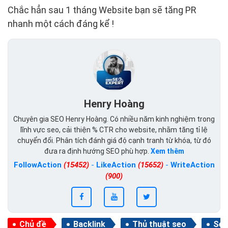
Chắc hẳn sau 1 tháng Website bạn sẽ tăng PR
nhanh một cách đáng kể !
Henry Hoàng
Chuyên gia SEO Henry Hoàng. Có nhiều năm kinh nghiệm trong
lĩnh vực seo, cải thiện % CTR cho website, nhằm tăng tỉ lệ
chuyển đổi. Phân tích đánh giá độ cạnh tranh từ khóa, từ đó
đưa ra định hướng SEO phù hợp.
Xem thêm
FollowAction
(15452)
-
LikeAction
(15652)
-
WriteAction
(900)
Chủ đề
Backlink
Thủ thuật seo
Seo