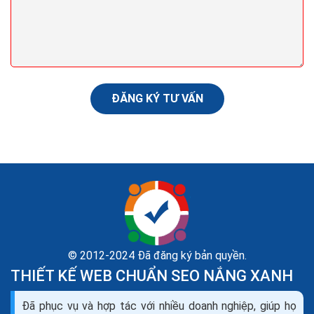
Bạn đã bao giờ tự hỏi, đâu mới là cách tạo backlink hiệu
quả, mang lại hiệu quả lâu dài? Có vô vàn bài viết về
cách tạo backlink, liệu nó có phù hợp...
ĐĂNG KÝ TƯ VẤN
© 2012-2024 Đã đăng ký bản quyền.
THIẾT KẾ WEB CHUẨN SEO NẮNG XANH
Liên kết nội bộ trong câu trúc website kỹ thuật seo
Đã phục vụ và hợp tác với nhiều doanh nghiệp, giúp họ
onpage