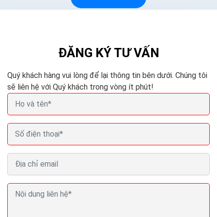
Khi bạn bị hạn chế về mặt tài chính và đang cố gắng
phát triển trang web của mình để có được thứ hạng
cao hơn, sẽ là một quyết định khó...
ĐĂNG KÝ TƯ VẤN
Quý khách hàng vui lòng để lại thông tin bên dưới. Chúng tôi
sẽ liên hệ với Quý khách trong vòng ít phút!
Seo web bằng backlink không đúng làm từ khóa bị
mất