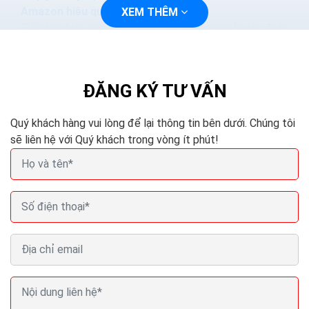
Amazon hiệu quả
XEM THÊM
Giải pháp hiệu quả nhất trong tình huống này là xác định
khách hàng thực- sự- trung- thành và đem lại hiệu quả
cho kinh doanh của doanh nghiệp. Thông thường,...
ĐĂNG KÝ TƯ VẤN
Quý khách hàng vui lòng để lại thông tin bên dưới. Chúng tôi
sẽ liên hệ với Quý khách trong vòng ít phút!
Bí quyết khiến khách hàng quay trở lại sau lần mua