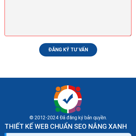
hàng đầu tiên
Để có thể tiếp cận khách hàng hiệu quả nhất qua email
thương mại điện tử, hãy cố gắng tìm hiểu và phân tích
để biết được khách hàng của bạn đang...
ĐĂNG KÝ TƯ VẤN
© 2012-2024 Đã đăng ký bản quyền.
THIẾT KẾ WEB CHUẨN SEO NẮNG XANH
345 kỹ năng thiết yếu trong dịch vụ khách hàng hiệu