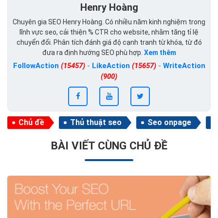
Henry Hoàng
Chuyên gia SEO Henry Hoàng. Có nhiều năm kinh nghiệm trong
lĩnh vực seo, cải thiện % CTR cho website, nhằm tăng tỉ lệ
chuyển đổi. Phân tích đánh giá độ cạnh tranh từ khóa, từ đó
đưa ra định hướng SEO phù hợp.
Xem thêm
FollowAction
(15457)
-
LikeAction
(15657)
-
WriteAction
(900)
Chủ đề
Thủ thuật seo
Seo onpage
BÀI VIẾT CÙNG CHỦ ĐỀ