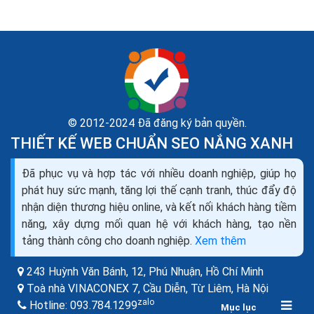
© 2012-2024 Đã đăng ký bản quyền.
THIẾT KẾ WEB CHUẨN SEO NẮNG XANH
9 kỹ thuật tối ưu hóa URL hướng dẫn tối ưu hóa url
seo top google
Đã phục vụ và hợp tác với nhiều doanh nghiệp, giúp họ
Theo kinh nghiệm vài lần thay đổi cấu trúc URL của Lê
phát huy sức mạnh, tăng lợi thế cạnh tranh, thúc đẩy độ
Nam, mình khuyên các bạn nên xác định URL SEO chuẩn
nhận diện thương hiệu online, và kết nối khách hàng tiềm
luôn từ đầu, việc thay đổi cấu trúc URL sẽ khiến...
năng, xây dựng mối quan hệ với khách hàng, tạo nền
tảng thành công cho doanh nghiệp.
Xem thêm
BÀI VIẾT LIÊN QUAN
243 Huỳnh Văn Bánh, 12, Phú Nhuận,
Hồ Chí Minh
Toà nhà VINACONEX 7, Cầu Diễn, Từ Liêm,
Hà Nội
zalo
Hotline:
093.784.1299
Mục lục