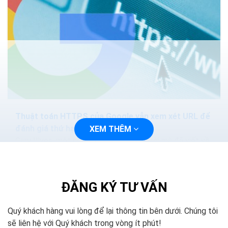
Thuật toán HTTPS của Google vẫn xem xét URL để
đánh giá thứ hạng
XEM THÊM
Gary Illyes, một người nhà Google- người mà đã viết về
tín hiệu thúc đẩy thứ hạng HTTPS này, đã cho biết về
tín hiệu HTTPS là: “cơ bản là xem xét 5 ký...
ĐĂNG KÝ TƯ VẤN
Quý khách hàng vui lòng để lại thông tin bên dưới. Chúng tôi
sẽ liên hệ với Quý khách trong vòng ít phút!