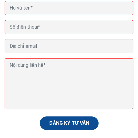
Url có quan trọng trong SEO link url là gì
URL là viết tắt của từ Uniform Resource Locator, là
một tập hợp con của Uniform Resource Identifier (URI)
là định nơi một nguồn tài nguyên được xác định là có...
ĐĂNG KÝ TƯ VẤN