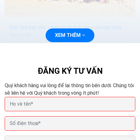
Đặt tên hay cho công ty du lịch theo phong thủy
theo tuổi
XEM THÊM
Các doanh nghiệp hoạt động trong lĩnh vực du lịch tuy
có nhiều cạnh tranh nhưng cũng có nhiều lựa chọn,
nhiều cái tên rất hay thể hiện được bản sắc công...
ĐĂNG KÝ TƯ VẤN
Quý khách hàng vui lòng để lại thông tin bên dưới. Chúng tôi
sẽ liên hệ với Quý khách trong vòng ít phút!