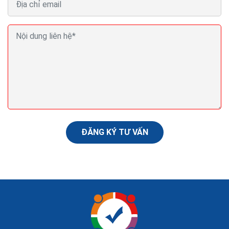
Thành lập công ty du lịch chia sẻ kinh nghiệm mở
công ty du lịch
Mỗi loại hình công ty du lịch với các ngành nghề kinh
doanh chính đều phải đáp ứng được điều kiện cụ thể
theo quy định của pháp luật. Bạn cần tìm...
ĐĂNG KÝ TƯ VẤN