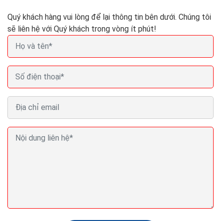
BÀI VIẾT LIÊN QUAN
Quý khách hàng vui lòng để lại thông tin bên dưới. Chúng tôi
sẽ liên hệ với Quý khách trong vòng ít phút!
100 đơn hàng chỉ trong 3 bước khi làm web bán
hàng ra đơn 100%