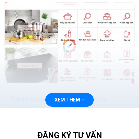
Thiết kế web bán đồ gia dụng nhà bếp seo
XEM THÊM
marketing ra đơn hàng ngày
Đồ gia dụng, đồ dùng và dụng cụ nhà bếp là những món
đồ thiết yếu trong mỗi gia đình, là một mảng kinh doanh
khá rộng lớn với nhiều mặt hàng để...
ĐĂNG KÝ TƯ VẤN