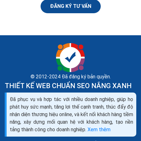
Trong quá trình đọc những cuốn sách truyền cảm hứng
ĐĂNG KÝ TƯ VẤN
về khởi nghiệp & Kinh doanh, tôi đã rất ấn tượng với một
câu mà tác giả của cuốn sách đó đã...
© 2012-2024 Đã đăng ký bản quyền.
THIẾT KẾ WEB CHUẨN SEO NẮNG XANH
Đã phục vụ và hợp tác với nhiều doanh nghiệp, giúp họ
phát huy sức mạnh, tăng lợi thế cạnh tranh, thúc đẩy độ
nhận diện thương hiệu online, và kết nối khách hàng tiềm
năng, xây dựng mối quan hệ với khách hàng, tạo nền
tảng thành công cho doanh nghiệp.
Xem thêm
100 ý tưởng kinh doanh mới lạ ý tưởng khởi nghiệp ý
tưởng làm giàu