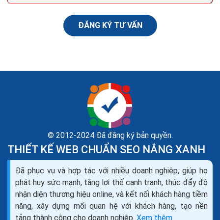
ĐĂNG KÝ TƯ VẤN
© 2012-2024 Đã đăng ký bản quyền.
THIẾT KẾ WEB CHUẨN SEO NẮNG XANH
Kinh doanh cửa cuốn sửa cửa cuốn lắp đặt cửa
Đã phục vụ và hợp tác với nhiều doanh nghiệp, giúp họ
cuốn mở đại lý cửa cuốn
phát huy sức mạnh, tăng lợi thế cạnh tranh, thúc đẩy độ
Cửa cuốn là dạng cửa có cánh được ghép lại từ những
nhận diện thương hiệu online, và kết nối khách hàng tiềm
lá thép đan xen nhau. Cánh Cửa cuốn được cuộn tròn
năng, xây dựng mối quan hệ với khách hàng, tạo nền
lên hộp kỹ thuật phía trên cửa khi mở và...
tảng thành công cho doanh nghiệp.
Xem thêm