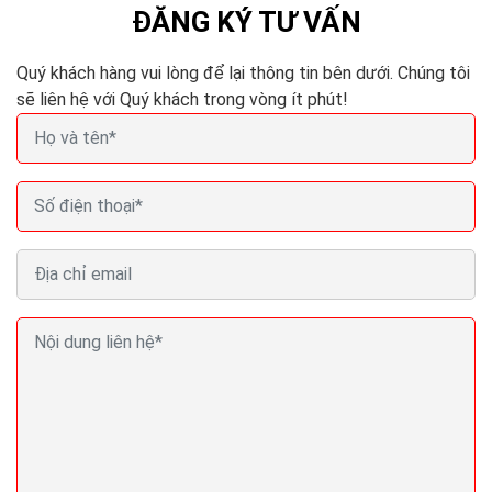
ĐĂNG KÝ TƯ VẤN
Quý khách hàng vui lòng để lại thông tin bên dưới. Chúng tôi
sẽ liên hệ với Quý khách trong vòng ít phút!
Cách bán hàng thiết bị vệ sinh online của hàng hiệu
quả ra đơn
Kinh doanh thiết bị vệ sinh chưa bao giờ hết nóng, thậm
trí nó còn là cơn sốt mỗi khi hè đến. Trên thị trường
thiết bị vệ sinh tại Việt Nam cùng...