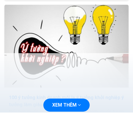
100 ý tưởng kinh doanh mới lạ ý tưởng khởi nghiệp ý
tưởng làm giàu
XEM THÊM
Nếu bạn muốn làm chủ cuộc sống của mình, muốn tự do
về tài chính thông qua việc khởi nghiệp với những dự án
kinh doanh nhỏ và sẽ phát triển mạnh trong...