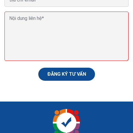
Cách bán hàng thiết bị vệ sinh online của hàng hiệu
quả ra đơn
Kinh doanh thiết bị vệ sinh chưa bao giờ hết nóng, thậm
trí nó còn là cơn sốt mỗi khi hè đến. Trên thị trường
thiết bị vệ sinh tại Việt Nam cùng...
ĐĂNG KÝ TƯ VẤN