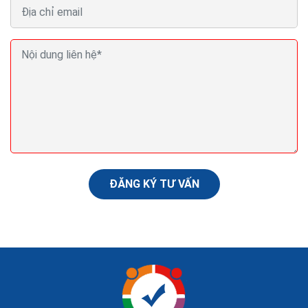
Tăng tốc độ tải web trên di động cách khiến web di
động tải nhanh hơn
Nếu như bạn có kiến thức về SEO, chắc hẳn bạn đã
nghe rất nhiều chuyên gia SEO nhắc tới việc phải ưu tiên
cho thiết bị di động rất nhiều. Bạn có bao...
ĐĂNG KÝ TƯ VẤN