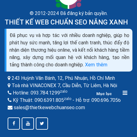
© 2012-2024 Đã đăng ký bản quyền.
THIẾT KẾ WEB CHUẨN SEO NẮNG XANH
Đã phục vụ và hợp tác với nhiều doanh nghiệp, giúp họ
Cách làm web chạy nhanh hơn cách tăng tốc độ
phát huy sức mạnh, tăng lợi thế cạnh tranh, thúc đẩy độ
duyệt web
nhận diện thương hiệu online, và kết nối khách hàng tiềm
Tăng tốc độ website vượt trội để tối ưu hóa trải
năng, xây dựng mối quan hệ với khách hàng, tạo nền
nghiệm mua sắm trực tuyến trên trang bán hàng. Theo
tảng thành công cho doanh nghiệp.
Xem thêm
thống kê, 40-60% người dùng sẽ rời bỏ website của...
243 Huỳnh Văn Bánh, 12, Phú Nhuận,
Hồ Chí Minh
Toà nhà VINACONEX 7, Cầu Diễn, Từ Liêm,
Hà Nội
BÀI VIẾT LIÊN QUAN
zalo
Hotline:
093.784.1299
Mục lục
zalo
zalo
Kỹ Thuật:
090.6391.805
- Hỗ trợ:
090.696.7056
sales@thietkewebchuanseo.com