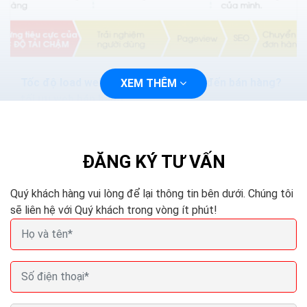
Tốc độ load web ảnh hưởng thế nào đến bán hàng?
XEM THÊM
tối ưu web bán hàng
Bạn có biết website của bạn sẽ kiếm được nhiều tiền
hơn nếu tốc độ tải trang được cải thiện tốt hơn. Đây
không phải là một nhận định khơi...
ĐĂNG KÝ TƯ VẤN
Quý khách hàng vui lòng để lại thông tin bên dưới. Chúng tôi
sẽ liên hệ với Quý khách trong vòng ít phút!