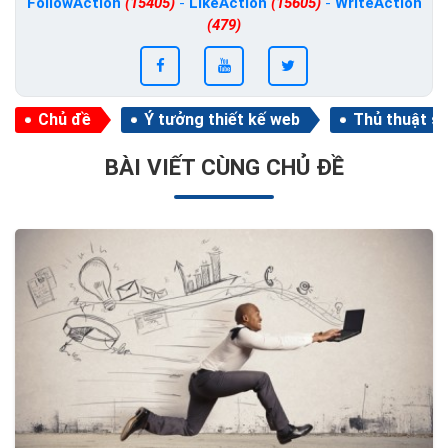
FollowAction
(15405)
-
LikeAction
(15605)
-
WriteAction
(479)
Chủ đề
Ý tưởng thiết kế web
Thủ thuật s
BÀI VIẾT CÙNG CHỦ ĐỀ