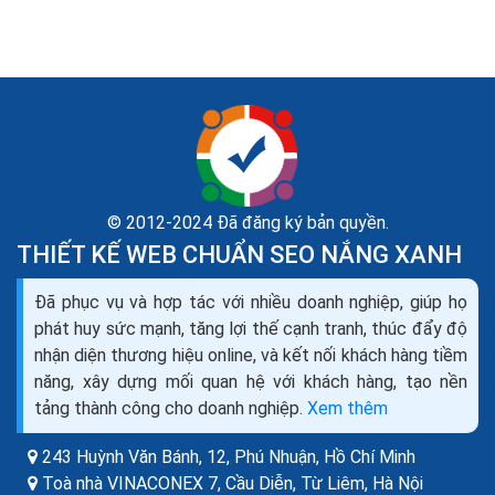
© 2012-2024 Đã đăng ký bản quyền.
THIẾT KẾ WEB CHUẨN SEO NẮNG XANH
So sánh VPS và Cloud Server Server với VPS nhau
Đã phục vụ và hợp tác với nhiều doanh nghiệp, giúp họ
như thế nào?
phát huy sức mạnh, tăng lợi thế cạnh tranh, thúc đẩy độ
Khác với Cloud Server, VPS lại có data được lưu trữ
nhận diện thương hiệu online, và kết nối khách hàng tiềm
trên máy vật lý. Nó có các tính năng như một server
năng, xây dựng mối quan hệ với khách hàng, tạo nền
riêng và có khả năng chia sẻ tài nguyên từ máy chủ...
tảng thành công cho doanh nghiệp.
Xem thêm
243 Huỳnh Văn Bánh, 12, Phú Nhuận,
Hồ Chí Minh
Toà nhà VINACONEX 7, Cầu Diễn, Từ Liêm,
Hà Nội