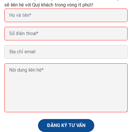
sẽ liên hệ với Quý khách trong vòng ít phút!
Hosting giá rẻ cho sinh viên VPS giá rẻ cho sinh
viên chất lượng
Việc lựa chọn nhà cung cấp dịch vụ uy tín là mối quan
tâm hàng đầu của mỗi cá nhân, doanh nghiệp. Chọn nhà
cung cấp hosting tốt sẽ giúp website hoạt động...
ĐĂNG KÝ TƯ VẤN