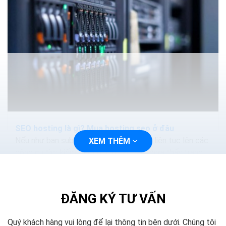
SEO hosting là gì? Mua hosting seo ở đâu
Nếu như bạn submit trang web của bạn liên tục lên các
XEM THÊM
công cụ tìm kiếm, nhưng nếu bạn vẫn chưa thấy trang
web được index, thì có thể là nhà cung cấp hosting
chính là đối tượng cần chịu trách nhiệm.
ĐĂNG KÝ TƯ VẤN
Quý khách hàng vui lòng để lại thông tin bên dưới. Chúng tôi