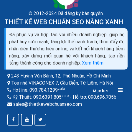
© 2012-2024 Đã đăng ký bản quyền.
THIẾT KẾ WEB CHUẨN SEO NẮNG XANH
So sánh VPS và Cloud Server Server với VPS nhau
Đã phục vụ và hợp tác với nhiều doanh nghiệp, giúp họ
như thế nào?
phát huy sức mạnh, tăng lợi thế cạnh tranh, thúc đẩy độ
Khác với Cloud Server, VPS lại có data được lưu trữ
nhận diện thương hiệu online, và kết nối khách hàng tiềm
trên máy vật lý. Nó có các tính năng như một server
năng, xây dựng mối quan hệ với khách hàng, tạo nền
riêng và có khả năng chia sẻ tài nguyên từ máy chủ...
tảng thành công cho doanh nghiệp.
Xem thêm
243 Huỳnh Văn Bánh, 12, Phú Nhuận,
Hồ Chí Minh
Toà nhà VINACONEX 7, Cầu Diễn, Từ Liêm,
Hà Nội
zalo
Hotline:
093.784.1299
Mục lục
zalo
zalo
Kỹ Thuật:
090.6391.805
- Hỗ trợ:
090.696.7056
sales@thietkewebchuanseo.com