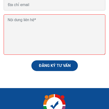
Hosting giá rẻ cho sinh viên VPS giá rẻ cho sinh
viên chất lượng
Việc lựa chọn nhà cung cấp dịch vụ uy tín là mối quan
tâm hàng đầu của mỗi cá nhân, doanh nghiệp. Chọn nhà
cung cấp hosting tốt sẽ giúp website hoạt động...
ĐĂNG KÝ TƯ VẤN