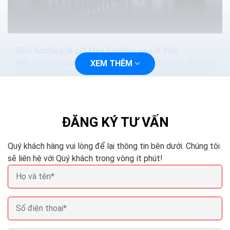
SEO hosting là gì? Mua hosting seo ở đâu
Nếu như bạn submit trang web của bạn liên tục lên các
XEM THÊM
công cụ tìm kiếm, nhưng nếu bạn vẫn chưa thấy trang
web được index, thì có thể là nhà cung cấp hosting
chính là đối tượng cần chịu trách nhiệm.
ĐĂNG KÝ TƯ VẤN
Quý khách hàng vui lòng để lại thông tin bên dưới. Chúng tôi
sẽ liên hệ với Quý khách trong vòng ít phút!