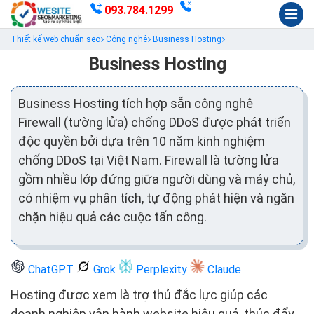
093.784.1299
Thiết kế web chuẩn seo
Công nghệ
Business Hosting
Business Hosting
Business Hosting tích hợp sẵn công nghệ
Firewall (tường lửa) chống DDoS được phát triển
độc quyền bởi dựa trên 10 năm kinh nghiệm
chống DDoS tại Việt Nam. Firewall là tường lửa
gồm nhiều lớp đứng giữa người dùng và máy chủ,
có nhiệm vụ phân tích, tự động phát hiện và ngăn
chặn hiệu quả các cuộc tấn công.
ChatGPT
Grok
Perplexity
Claude
Hosting được xem là trợ thủ đắc lực giúp các
doanh nghiệp vận hành website hiệu quả, thúc đẩy