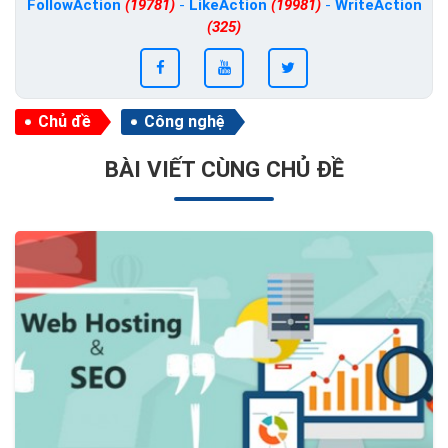
FollowAction
(19781)
-
LikeAction
(19981)
-
WriteAction
(325)
Chủ đề
Công nghệ
BÀI VIẾT CÙNG CHỦ ĐỀ