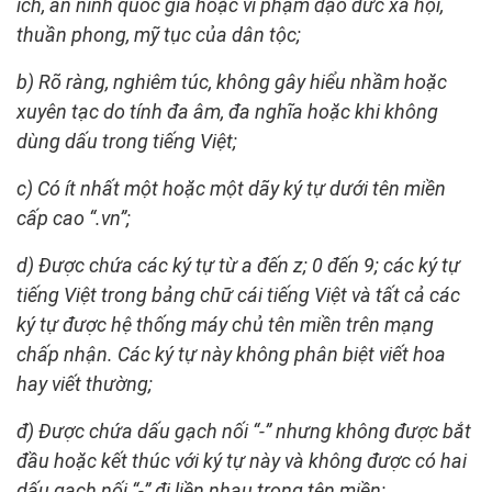
ích, an ninh quốc gia hoặc vi phạm đạo đức xã hội,
thuần phong, mỹ tục của dân tộc;
b) Rõ ràng, nghiêm túc, không gây hiểu nhầm hoặc
xuyên tạc do tính đa âm, đa nghĩa hoặc khi không
dùng dấu trong tiếng Việt;
c) Có ít nhất một hoặc một dãy ký tự dưới tên miền
cấp cao “.vn”;
d) Được chứa các ký tự từ a đến z; 0 đến 9; các ký tự
tiếng Việt trong bảng chữ cái tiếng Việt và tất cả các
ký tự được hệ thống máy chủ tên miền trên mạng
chấp nhận. Các ký tự này không phân biệt viết hoa
hay viết thường;
đ) Được chứa dấu gạch nối “-” nhưng không được bắt
đầu hoặc kết thúc với ký tự này và không được có hai
dấu gạch nối “-” đi liền nhau trong tên miền;