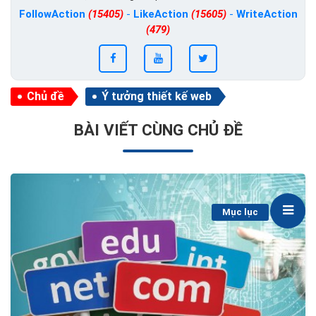
FollowAction
(15405)
-
LikeAction
(15605)
-
WriteAction
(479)
Chủ đề
Ý tưởng thiết kế web
BÀI VIẾT CÙNG CHỦ ĐỀ
Mục lục