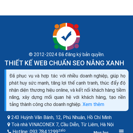
© 2012-2024 Đã đăng ký bản quyền.
THIẾT KẾ WEB CHUẨN SEO NẮNG XANH
Đăng ký tên miền .vn miễn phí id.vn biz.vn được
Đã phục vụ và hợp tác với nhiều doanh nghiệp, giúp họ
không
phát huy sức mạnh, tăng lợi thế cạnh tranh, thúc đẩy độ
Mở rộng không gian phát triển cho tên miền “.vn” trong
nhận diện thương hiệu online, và kết nối khách hàng tiềm
kỷ nguyên số. Với việc mở thêm 3 đuôi tên miền cấp 2
năng, xây dựng mối quan hệ với khách hàng, tạo nền
dùng chung “.id.vn”, “.io.vn” và “.ai.vn”,...
tảng thành công cho doanh nghiệp.
Xem thêm
243 Huỳnh Văn Bánh, 12, Phú Nhuận,
Hồ Chí Minh
Toà nhà VINACONEX 7, Cầu Diễn, Từ Liêm,
Hà Nội
zalo
Hotline:
093.784.1299
Mục lục