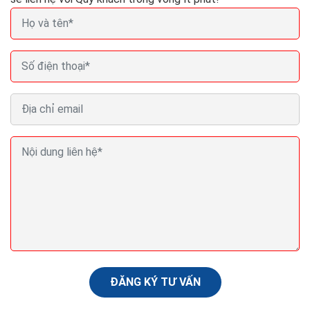
Hướng dẫn đăng ký tên miền Thủ tục Quy định Bản
khai tên miền
Tên miền (domain) là một trong những tài sản quan
trọng của doanh nghiệp trên môi trường kỹ thuật số.
Các chủ thể đăng ký tên miền là tổ chức, cá nhân...
ĐĂNG KÝ TƯ VẤN