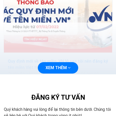
Quy định mới về tên miền .VN Vì sao tôi nên đăng ký
tên miền Việt Nam?
XEM THÊM
Trước đó, vào trung tuần tháng 1/2022, để các nội
dung quy định mới về quản lý và sử dụng tên miền
Internet thực sự đi vào cuộc sống, VNNIC đã tổ...
ĐĂNG KÝ TƯ VẤN
Quý khách hàng vui lòng để lại thông tin bên dưới. Chúng tôi
sẽ liên hệ với Quý khách trong vòng ít phút!