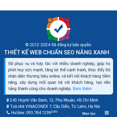
© 2012-2024 Đã đăng ký bản quyền.
THIẾT KẾ WEB CHUẨN SEO NẮNG XANH
Làm sao để Google Bing index website nhanh nhất
Đã phục vụ và hợp tác với nhiều doanh nghiệp, giúp họ
seo top nhanh nhất
phát huy sức mạnh, tăng lợi thế cạnh tranh, thúc đẩy độ
Cập nhật nội dung thường xuyên, đều đặn, hạn chế đi
nhận diện thương hiệu online, và kết nối khách hàng tiềm
"leech" bài và copy bài, nên lên kế hoạch viết bài đều
năng, xây dựng mối quan hệ với khách hàng, tạo nền
đặn cho từng chuyên...
tảng thành công cho doanh nghiệp.
Xem thêm
243 Huỳnh Văn Bánh, 12, Phú Nhuận,
Hồ Chí Minh
Toà nhà VINACONEX 7, Cầu Diễn, Từ Liêm,
Hà Nội
zalo
Hotline:
093.784.1299
Mục lục