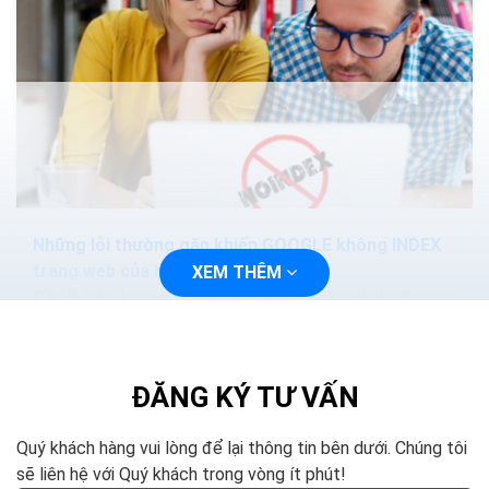
Những lỗi thường gặp khiến GOOGLE không INDEX
trang web của bạn
XEM THÊM
Đầy là hiện tượng thường xảy ra với những website mới
và với việc này thì thường chúng ta sẽ phải giành thời
gian để Google cập nhật và rà soát dữ...
ĐĂNG KÝ TƯ VẤN
Quý khách hàng vui lòng để lại thông tin bên dưới. Chúng tôi
sẽ liên hệ với Quý khách trong vòng ít phút!