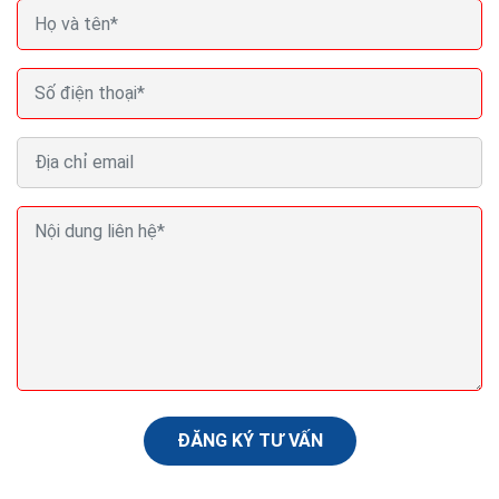
Làm sao để Google index web nhanh nhất cách
tăng Google index
Tạo tài khoản Google Adwords và add 1 số quảng cáo
vào site của bạn. Bạn cứ add thậm chí chỉ là domain
hay tên công ty thôi, không cần quan tâm...
ĐĂNG KÝ TƯ VẤN