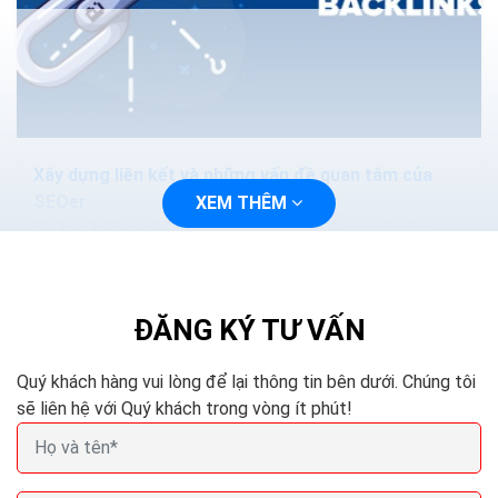
Xây dựng liên kết và những vấn đề quan tâm của
SEOer
XEM THÊM
Khi bạn bị hạn chế về mặt tài chính và đang cố gắng
phát triển trang web của mình để có được thứ hạng
cao hơn, sẽ là một quyết định khó...
ĐĂNG KÝ TƯ VẤN
Quý khách hàng vui lòng để lại thông tin bên dưới. Chúng tôi
sẽ liên hệ với Quý khách trong vòng ít phút!