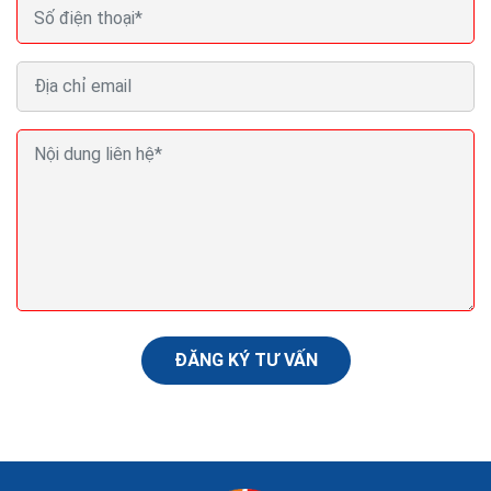
Seo web bằng backlink không đúng làm từ khóa bị
mất
Bạn đã bao giờ tự hỏi, đâu mới là cách tạo backlink hiệu
quả, mang lại hiệu quả lâu dài? Có vô vàn bài viết về
cách tạo backlink, liệu nó có phù hợp...
ĐĂNG KÝ TƯ VẤN