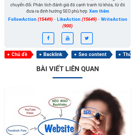
chuyển đổi. Phân tích đánh giá độ cạnh tranh từ khóa, từ đó
đưa ra định hướng SEO phù hợp.
Xem thêm
FollowAction
(15449)
-
LikeAction
(15649)
-
WriteAction
(900)
Chủ đề
Backlink
Seo content
Thủ t
BÀI VIẾT LIÊN QUAN