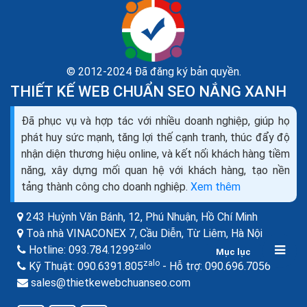
© 2012-2024 Đã đăng ký bản quyền.
THIẾT KẾ WEB CHUẨN SEO NẮNG XANH
Liên kết nội bộ trong câu trúc website kỹ thuật seo
Đã phục vụ và hợp tác với nhiều doanh nghiệp, giúp họ
onpage
phát huy sức mạnh, tăng lợi thế cạnh tranh, thúc đẩy độ
Với những web nhỏ có ít Category Page, thông thường
nhận diện thương hiệu online, và kết nối khách hàng tiềm
liên kết hay được đặt tại Navigation Menu để nhận
năng, xây dựng mối quan hệ với khách hàng, tạo nền
được sức mạnh từ Home Page vốn là 1 page mạnh
tảng thành công cho doanh nghiệp.
Xem thêm
nhất...
243 Huỳnh Văn Bánh, 12, Phú Nhuận,
Hồ Chí Minh
Toà nhà VINACONEX 7, Cầu Diễn, Từ Liêm,
Hà Nội
zalo
Hotline:
093.784.1299
Mục lục
zalo
zalo
Kỹ Thuật:
090.6391.805
- Hỗ trợ:
090.696.7056
sales@thietkewebchuanseo.com