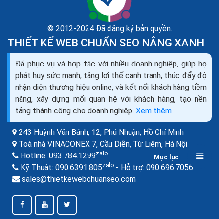
© 2012-2024 Đã đăng ký bản quyền.
THIẾT KẾ WEB CHUẨN SEO NẮNG XANH
Cách bán hàng trên facebook cá nhân tạo shop bán
Đã phục vụ và hợp tác với nhiều doanh nghiệp, giúp họ
hàng trên facebook
phát huy sức mạnh, tăng lợi thế cạnh tranh, thúc đẩy độ
Facebook cá nhân là gì? Tên người dùng và ID người
nhận diện thương hiệu online, và kết nối khách hàng tiềm
dùng là một phần của trang cá nhân công khai, có thể
năng, xây dựng mối quan hệ với khách hàng, tạo nền
giúp bạn bè tìm thấy bạn trên Facebook. Tìm hiểu
tảng thành công cho doanh nghiệp.
Xem thêm
cách...
243 Huỳnh Văn Bánh, 12, Phú Nhuận,
Hồ Chí Minh
Toà nhà VINACONEX 7, Cầu Diễn, Từ Liêm,
Hà Nội
zalo
Hotline:
093.784.1299
Mục lục
zalo
zalo
Kỹ Thuật:
090.6391.805
- Hỗ trợ:
090.696.7056
sales@thietkewebchuanseo.com