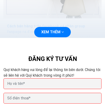
Cách bán hàng trên facebook cá nhân group
fanpage ra đơn hàng ngày
XEM THÊM
Chỉ nên mở rộng các mặt hàng hóa đang bán khi đã có
lượng khách hàng cụ thể, thay vì tạo ra danh sách sản
phẩm mới bắt đầu thực hiện các chiến dịch...
ĐĂNG KÝ TƯ VẤN
Quý khách hàng vui lòng để lại thông tin bên dưới. Chúng tôi
sẽ liên hệ với Quý khách trong vòng ít phút!