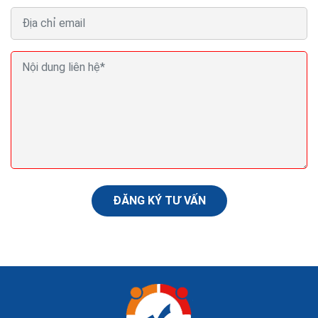
Cách tăng doanh thu bán hàng trên facebook hiệu
quả ra đơn hàng ngày
Quảng bá sản phẩm rộng rãi trên facebook là một cách
thu hút khách hàng rất lớn. Trên facebook hiện có rất
nhiều các nhóm mua bán, quảng cáo online, các nhóm...
ĐĂNG KÝ TƯ VẤN