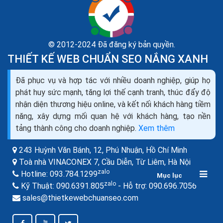
© 2012-2024 Đã đăng ký bản quyền.
THIẾT KẾ WEB CHUẨN SEO NẮNG XANH
Đã phục vụ và hợp tác với nhiều doanh nghiệp, giúp họ
Danh sách phần mềm quản lý cửa hàng tiện lợi miễn
phát huy sức mạnh, tăng lợi thế cạnh tranh, thúc đẩy độ
phí Offline Online
nhận diện thương hiệu online, và kết nối khách hàng tiềm
Phần mềm quản lý cửa hàng tiện lợi là một công cụ hữu
năng, xây dựng mối quan hệ với khách hàng, tạo nền
ích giúp cho các doanh nghiệp quản lý và kiểm soát
tảng thành công cho doanh nghiệp.
Xem thêm
hoạt động kinh doanh một cách hiệu quả và...
243 Huỳnh Văn Bánh, 12, Phú Nhuận,
Hồ Chí Minh
Toà nhà VINACONEX 7, Cầu Diễn, Từ Liêm,
Hà Nội
zalo
Hotline:
093.784.1299
Mục lục
zalo
zalo
Kỹ Thuật:
090.6391.805
- Hỗ trợ:
090.696.7056
sales@thietkewebchuanseo.com