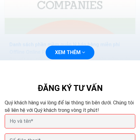
Danh sách phần mềm quản lý bán hàng miễn phí
Offline Online Pc Excel
XEM THÊM
Bài viết sau tổng hợp cho các bạn TOP phần mềm quản
lý bán hàng miễn phí, tốt nhất hiện nay. Hy vọng bài viết
sẽ giúp bạn lựa chọn được phần mềm...
ĐĂNG KÝ TƯ VẤN
Quý khách hàng vui lòng để lại thông tin bên dưới. Chúng tôi
sẽ liên hệ với Quý khách trong vòng ít phút!