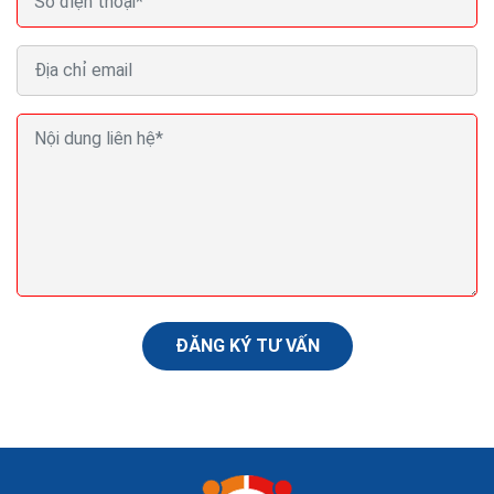
Viết phần mềm quản lý bán hàng chạy online trên
điện thoại máy tính
Hiện nay, không chỉ quản lý bán hàng tại cửa hàng
chuyên nghiệp, phần mềm bán lẻ còn hỗ trợ tốt nhất
cho chủ shop khi bán trên Facebook và sàn thương
mại...
ĐĂNG KÝ TƯ VẤN