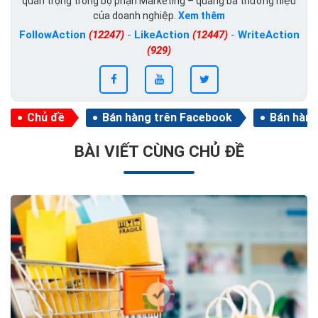
quan trọng trong bộ phận Marketing – quảng bá thương hiệu
của doanh nghiệp.
Xem thêm
FollowAction
(12247)
-
LikeAction
(12447)
-
WriteAction
(929)
Chủ đề
Bán hàng trên Facebook
Bán hàng
BÀI VIẾT CÙNG CHỦ ĐỀ