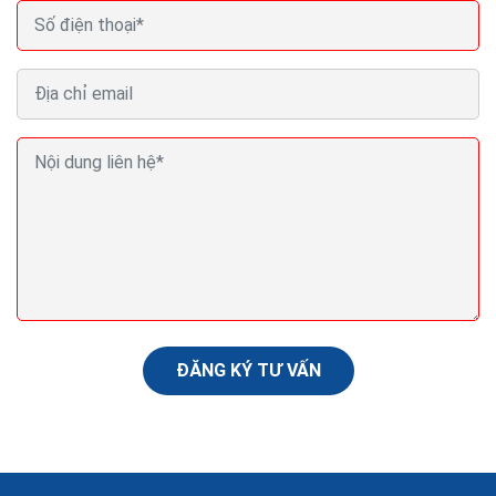
Viết phần mềm quản lý bán hàng chạy online trên
điện thoại máy tính
Hiện nay, không chỉ quản lý bán hàng tại cửa hàng
chuyên nghiệp, phần mềm bán lẻ còn hỗ trợ tốt nhất
cho chủ shop khi bán trên Facebook và sàn thương
mại...
ĐĂNG KÝ TƯ VẤN