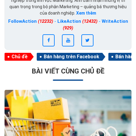
nghiệp trong lĩnh vực Marketing. Anh đảm nhận những vị trí
quan trọng trong bộ phận Marketing – quảng bá thương hiệu
của doanh nghiệp.
Xem thêm
FollowAction
(12232)
-
LikeAction
(12432)
-
WriteAction
(929)
Chủ đề
Bán hàng trên Facebook
Bán hàng
BÀI VIẾT CÙNG CHỦ ĐỀ