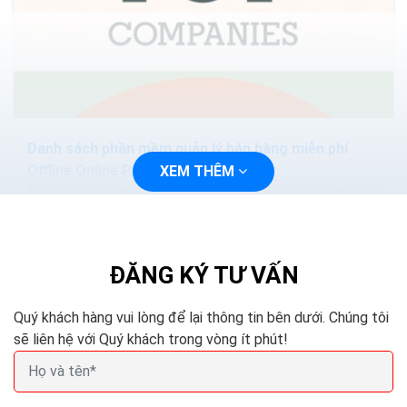
Danh sách phần mềm quản lý bán hàng miễn phí
Offline Online Pc Excel
XEM THÊM
Bài viết sau tổng hợp cho các bạn TOP phần mềm quản
lý bán hàng miễn phí, tốt nhất hiện nay. Hy vọng bài viết
sẽ giúp bạn lựa chọn được phần mềm...
ĐĂNG KÝ TƯ VẤN
Quý khách hàng vui lòng để lại thông tin bên dưới. Chúng tôi
sẽ liên hệ với Quý khách trong vòng ít phút!