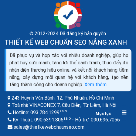
© 2012-2024 Đã đăng ký bản quyền.
THIẾT KẾ WEB CHUẨN SEO NẮNG XANH
Đã phục vụ và hợp tác với nhiều doanh nghiệp, giúp họ
Danh sách phần mềm quản lý cửa hàng tiện lợi miễn
phát huy sức mạnh, tăng lợi thế cạnh tranh, thúc đẩy độ
phí Offline Online
nhận diện thương hiệu online, và kết nối khách hàng tiềm
Phần mềm quản lý cửa hàng tiện lợi là một công cụ hữu
năng, xây dựng mối quan hệ với khách hàng, tạo nền
ích giúp cho các doanh nghiệp quản lý và kiểm soát
tảng thành công cho doanh nghiệp.
Xem thêm
hoạt động kinh doanh một cách hiệu quả và...
243 Huỳnh Văn Bánh, 12, Phú Nhuận,
Hồ Chí Minh
Toà nhà VINACONEX 7, Cầu Diễn, Từ Liêm,
Hà Nội
zalo
Hotline:
093.784.1299
Mục lục
zalo
zalo
Kỹ Thuật:
090.6391.805
- Hỗ trợ:
090.696.7056
sales@thietkewebchuanseo.com