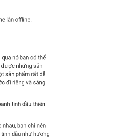
 lẫn offline.
g qua nó bạn có thể
ra được những sản
ột sản phẩm rất dễ
ớc đi riêng và sáng
oanh tinh dầu thiên
c nhau, bạn chỉ nên
i tinh dầu như hương