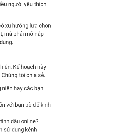
iều người yêu thích
 có xu hướng lựa chọn
hết, mà phải mở nắp
 dụng.
nhiên. Kế hoạch này
Chúng tôi chia sẻ.
 niên hay các bạn
ốn với bạn bè để kinh
inh dầu online?
ạn sử dụng kênh