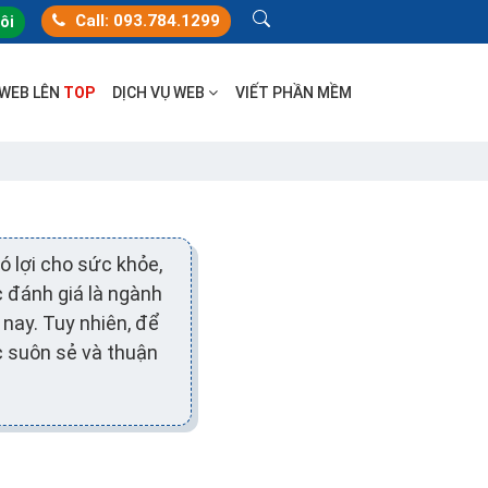
Call: 093.784.1299
tôi
 WEB LÊN
TOP
DỊCH VỤ WEB
VIẾT PHẦN MỀM
 lợi cho sức khỏe,
c đánh giá là ngành
 nay. Tuy nhiên, để
c suôn sẻ và thuận