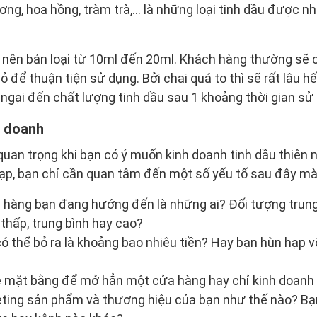
ơng, hoa hồng, tràm trà,… là những loại tinh dầu được nh
hỉ nên bán loại từ 10ml đến 20ml. Khách hàng thường sẽ
ỏ để thuận tiện sử dụng. Bởi chai quá to thì sẽ rất lâu 
o ngại đến chất lượng tinh dầu sau 1 khoảng thời gian sử
h doanh
 quan trọng khi bạn có ý muốn kinh doanh tinh dầu thiên 
ạp, bạn chỉ cần quan tâm đến một số yếu tố sau đây mà 
 hàng bạn đang hướng đến là những ai? Đối tượng trung
 thấp, trung bình hay cao?
ó thể bỏ ra là khoảng bao nhiêu tiền? Hay bạn hùn hạp v
 mặt bằng để mở hẳn một cửa hàng hay chỉ kinh doanh t
eting sản phẩm và thương hiệu của bạn như thế nào? B