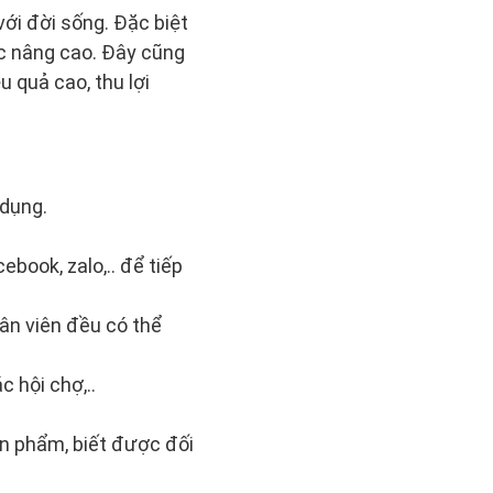
ới đời sống. Đặc biệt
ợc nâng cao. Đây cũng
u quả cao, thu lợi
 dụng.
book, zalo,.. để tiếp
ân viên đều có thể
c hội chợ,..
ản phẩm, biết được đối