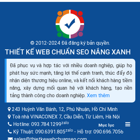
© 2012-2024 Đã đăng ký bản quyền.
THIẾT KẾ WEB CHUẨN SEO NẮNG XANH
Cách marketing trên zalo các hình thức phần mềm
Đã phục vụ và hợp tác với nhiều doanh nghiệp, giúp họ
Marketing hiệu quả
phát huy sức mạnh, tăng lợi thế cạnh tranh, thúc đẩy độ
Zalo Marketing là chiến lược tiếp thị trực tuyến dựa
nhận diện thương hiệu online, và kết nối khách hàng tiềm
trên nền tảng mạng xã hội Zalo, bao gồm các hoạt
năng, xây dựng mối quan hệ với khách hàng, tạo nền
động như quảng cáo tiếp thị, PR thương hiệu,...
tảng thành công cho doanh nghiệp.
Xem thêm
243 Huỳnh Văn Bánh, 12, Phú Nhuận,
Hồ Chí Minh
BÀI VIẾT LIÊN QUAN
Toà nhà VINACONEX 7, Cầu Diễn, Từ Liêm,
Hà Nội
zalo
Hotline:
093.784.1299
Mục lục
zalo
zalo
Kỹ Thuật:
090.6391.805
- Hỗ trợ:
090.696.7056
sales@thietkewebchuanseo.com