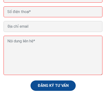
Tìm kiếm khách hàng trên zalo cho Spa Thẩm mỹ
viện tiệm nail cắt tóc..
Dù bằng cách nào thì tìm kiếm khách hàng tiềm năng
luôn là vấn đề mà bất kỳ doanh nghiệp nào cũng cần
phải quan tâm để mở rộng quy mô và phát...
ĐĂNG KÝ TƯ VẤN