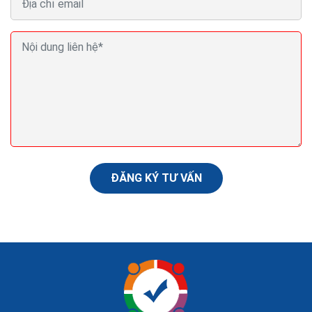
Cách tăng doanh thu bán hàng trên facebook hiệu
quả ra đơn hàng ngày
Quảng bá sản phẩm rộng rãi trên facebook là một cách
thu hút khách hàng rất lớn. Trên facebook hiện có rất
nhiều các nhóm mua bán, quảng cáo online, các nhóm...
ĐĂNG KÝ TƯ VẤN