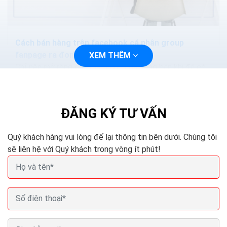
Cách bán hàng trên facebook cá nhân group
fanpage ra đơn hàng ngày
XEM THÊM
Chỉ nên mở rộng các mặt hàng hóa đang bán khi đã có
lượng khách hàng cụ thể, thay vì tạo ra danh sách sản
phẩm mới bắt đầu thực hiện các chiến dịch...
ĐĂNG KÝ TƯ VẤN
Quý khách hàng vui lòng để lại thông tin bên dưới. Chúng tôi
sẽ liên hệ với Quý khách trong vòng ít phút!