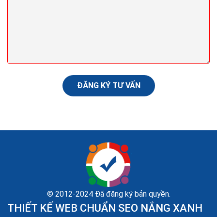
Cách bán hàng thiết bị vệ sinh online của hàng hiệu
quả ra đơn
Kinh doanh thiết bị vệ sinh chưa bao giờ hết nóng, thậm
trí nó còn là cơn sốt mỗi khi hè đến. Trên thị trường
thiết bị vệ sinh tại Việt Nam cùng...
ĐĂNG KÝ TƯ VẤN
© 2012-2024 Đã đăng ký bản quyền.
THIẾT KẾ WEB CHUẨN SEO NẮNG XANH