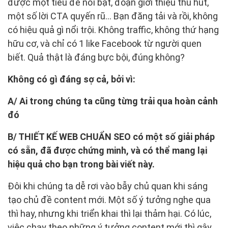
được một tiêu đề nổi bật, đoạn giới thiệu thu hút,
một số lời CTA quyến rũ… Bạn đăng tải và rồi, không
có hiệu quả gì nổi trội. Không traffic, không thứ hạng
hữu cơ, và chỉ có 1 like Facebook từ người quen
biết. Quả thật là đáng bực bội, đúng không?
Không có gì đáng sợ cả, bởi vì:
A/ Ai trong chúng ta cũng từng trải qua hoàn cảnh
đó
B/ THIẾT KẾ WEB CHUẨN SEO có một số giải pháp
có sẵn, đã được chứng minh, và có thể mang lại
hiệu quả cho bạn trong bài viết này.
Đôi khi chúng ta dễ rơi vào bẫy chủ quan khi sáng
tạo chủ đề content mới. Một số ý tưởng nghe qua
thì hay, nhưng khi triển khai thì lại thảm hại. Có lúc,
việc chạy theo những ý tưởng content mới thì gây