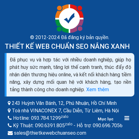
© 2012-2024 Đã đăng ký bản quyền.
THIẾT KẾ WEB CHUẨN SEO NẮNG XANH
Đã phục vụ và hợp tác với nhiều doanh nghiệp, giúp họ
Tăng traffic website từ instagram kéo traffic để
phát huy sức mạnh, tăng lợi thế cạnh tranh, thúc đẩy độ
seo web top Google
nhận diện thương hiệu online, và kết nối khách hàng tiềm
Nếu doanh nghiệp của bạn chưa tạo ra lưu lượng truy
năng, xây dựng mối quan hệ với khách hàng, tạo nền
cập từ Instagram, bây giờ là lúc để bắt đầu mọi thứ và
tảng thành công cho doanh nghiệp.
Xem thêm
bắt đầu. Hãy nhớ rằng, khi nói đến...
243 Huỳnh Văn Bánh, 12, Phú Nhuận,
Hồ Chí Minh
Toà nhà VINACONEX 7, Cầu Diễn, Từ Liêm,
Hà Nội
zalo
Hotline:
093.784.1299
Mục lục
zalo
zalo
Kỹ Thuật:
090.6391.805
- Hỗ trợ:
090.696.7056
sales@thietkewebchuanseo.com