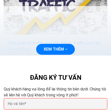
Tổng quát về traffic website Check traffic seo top
Google Bing
XEM THÊM
Khi traffic của website đủ lớn và ổn định nó tác động
trực tiếp đến thứ hạng của trang. Khi lưu lượng truy
cập trên trang cao sẽ kéo theo tỷ lệ chuyển...
ĐĂNG KÝ TƯ VẤN
Quý khách hàng vui lòng để lại thông tin bên dưới. Chúng tôi
sẽ liên hệ với Quý khách trong vòng ít phút!