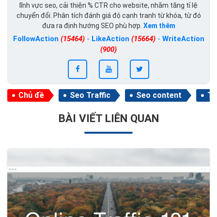
lĩnh vực seo, cải thiện % CTR cho website, nhằm tăng tỉ lệ
chuyển đổi. Phân tích đánh giá độ cạnh tranh từ khóa, từ đó
đưa ra định hướng SEO phù hợp.
Xem thêm
FollowAction
(15464)
-
LikeAction
(15664)
-
WriteAction
(900)
Chủ đề
Seo Traffic
Seo content
Ti
BÀI VIẾT LIÊN QUAN