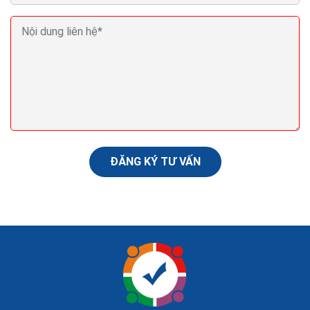
Viết phần mềm quản lý bán hàng chạy online trên
điện thoại máy tính
Hiện nay, không chỉ quản lý bán hàng tại cửa hàng
chuyên nghiệp, phần mềm bán lẻ còn hỗ trợ tốt nhất
cho chủ shop khi bán trên Facebook và sàn thương
mại...
ĐĂNG KÝ TƯ VẤN