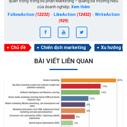
quan trọng trong bộ phận Marketing – quảng bá thương hiệu
của doanh nghiệp.
Xem thêm
FollowAction
(12232)
-
LikeAction
(12432)
-
WriteAction
(929)
Chủ đề
Chiến dịch marketing
Xu hướng M
BÀI VIẾT LIÊN QUAN