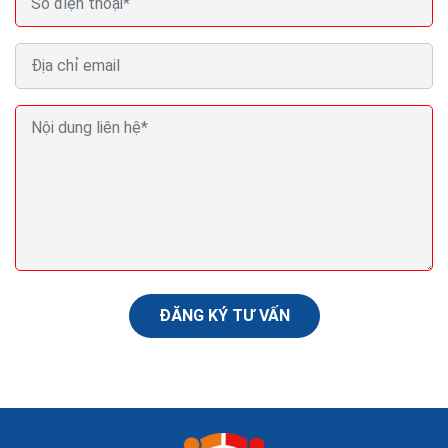
Marketing tiếp thị quảng cáo truyền miệng hình
thức bán hàng hiệu quả
Tiếp thị truyền miệng không chỉ hiệu quả về chi phí mà
có khả năng lan rộng “một đồn mười mười đồn 100”.
Nếu như ngày trước WOM bị giới hạn...
ĐĂNG KÝ TƯ VẤN