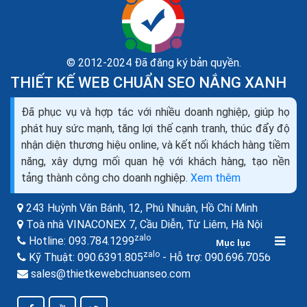
© 2012-2024 Đã đăng ký bản quyền.
THIẾT KẾ WEB CHUẨN SEO NẮNG XANH
Hướng dẫn marketing tìm kiếm khách hàng cho
dịch vụ kế toán online
Đã phục vụ và hợp tác với nhiều doanh nghiệp, giúp họ
Cho đến thời gian gần đây, các công ty dịch vụ vẫn tụt
phát huy sức mạnh, tăng lợi thế cạnh tranh, thúc đẩy độ
hậu so trong việc sử dụng marketing. Nhiều Công ty
nhận diện thương hiệu online, và kết nối khách hàng tiềm
dịch vụ nhỏ nên không sử dụng cách quản trị...
năng, xây dựng mối quan hệ với khách hàng, tạo nền
tảng thành công cho doanh nghiệp.
Xem thêm
243 Huỳnh Văn Bánh, 12, Phú Nhuận,
Hồ Chí Minh
Toà nhà VINACONEX 7, Cầu Diễn, Từ Liêm,
Hà Nội
zalo
Hotline:
093.784.1299
Mục lục
zalo
zalo
Kỹ Thuật:
090.6391.805
- Hỗ trợ:
090.696.7056
sales@thietkewebchuanseo.com