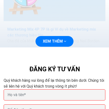
Marketing Mix 4P 7P là gì Ví dụ về Marketing mix
các thương hiệu lớn
Cha đẻ của khái niệm marketing mix là ông Neil Borden
XEM THÊM
– một chuyên gia trong lĩnh vực quảng bá sản phẩm
của đại học Harvard. Ông từng đưa khái niệm này qua...
ĐĂNG KÝ TƯ VẤN
Quý khách hàng vui lòng để lại thông tin bên dưới. Chúng tôi
sẽ liên hệ với Quý khách trong vòng ít phút!