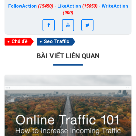
FollowAction
(15450)
-
LikeAction
(15650)
-
WriteAction
(900)
Chủ đề
Seo Traffic
BÀI VIẾT LIÊN QUAN