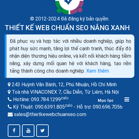
© 2012-2024 Đã đăng ký bản quyền.
THIẾT KẾ WEB CHUẨN SEO NẮNG XANH
Đã phục vụ và hợp tác với nhiều doanh nghiệp, giúp họ
Tăng traffic website từ instagram kéo traffic để
phát huy sức mạnh, tăng lợi thế cạnh tranh, thúc đẩy độ
seo web top Google
nhận diện thương hiệu online, và kết nối khách hàng tiềm
Nếu doanh nghiệp của bạn chưa tạo ra lưu lượng truy
năng, xây dựng mối quan hệ với khách hàng, tạo nền
cập từ Instagram, bây giờ là lúc để bắt đầu mọi thứ và
tảng thành công cho doanh nghiệp.
Xem thêm
bắt đầu. Hãy nhớ rằng, khi nói đến...
243 Huỳnh Văn Bánh, 12, Phú Nhuận,
Hồ Chí Minh
Toà nhà VINACONEX 7, Cầu Diễn, Từ Liêm,
Hà Nội
zalo
Hotline:
093.784.1299
Mục lục
zalo
zalo
Kỹ Thuật:
090.6391.805
- Hỗ trợ:
090.696.7056
sales@thietkewebchuanseo.com