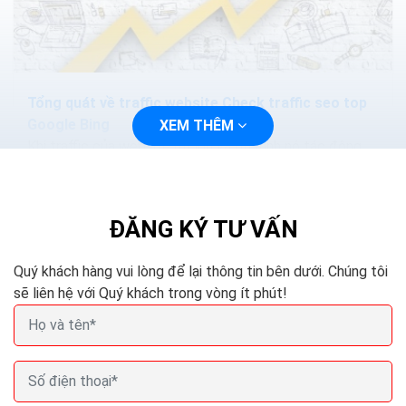
Tổng quát về traffic website Check traffic seo top
Google Bing
XEM THÊM
Khi traffic của website đủ lớn và ổn định nó tác động
trực tiếp đến thứ hạng của trang. Khi lưu lượng truy
cập trên trang cao sẽ kéo theo tỷ lệ chuyển...
ĐĂNG KÝ TƯ VẤN
Quý khách hàng vui lòng để lại thông tin bên dưới. Chúng tôi
sẽ liên hệ với Quý khách trong vòng ít phút!