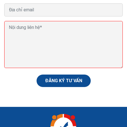
Cách tăng traffic cho website tăng lượt truy cập
seo web top Google
Với bài viết này, tăng traffic cho web sẽ dễ dàng hơn
bao giờ hết và Website của bạn sẽ có một nền tảng
truy cập quan trọng đầu tiên để thúc đẩy và Ranking từ
khóa để lên top tìm kiếm 1 cách dễ dàng.
ĐĂNG KÝ TƯ VẤN