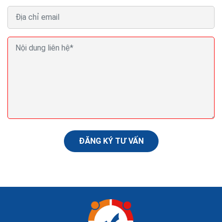
Tận dụng Feedback và giới thiệu của khách hàng
cho sự phát triển kinh doanh
Điều hành một doanh nghiệp nhỏ không phải chuyện dễ
dàng. Thường thì có nhiều việc phải quản lý, mà nguồn
ĐĂNG KÝ TƯ VẤN
lực lại có hạn. Một người phải đóng...