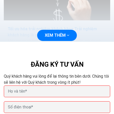
Tối ưu hóa trải nghiệm khách hàng Trải nghiệm
khách hàng là gì
XEM THÊM
Một trong những chiến lược tuyệt vời nhất mà doanh
nghiệp dùng để gia tăng doanh thu là tối ưu hóa tỷ lệ
chiến đổi ( Conversion Rate Optimization-CRO). Không...
ĐĂNG KÝ TƯ VẤN
BÀI VIẾT LIÊN QUAN
Quý khách hàng vui lòng để lại thông tin bên dưới. Chúng tôi
sẽ liên hệ với Quý khách trong vòng ít phút!