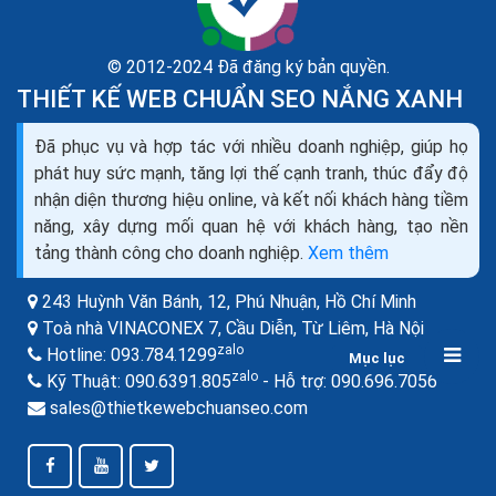
© 2012-2024 Đã đăng ký bản quyền.
THIẾT KẾ WEB CHUẨN SEO NẮNG XANH
Đã phục vụ và hợp tác với nhiều doanh nghiệp, giúp họ
phát huy sức mạnh, tăng lợi thế cạnh tranh, thúc đẩy độ
nhận diện thương hiệu online, và kết nối khách hàng tiềm
năng, xây dựng mối quan hệ với khách hàng, tạo nền
Bí quyết xây dựng khách hàng trung thành của
tảng thành công cho doanh nghiệp.
Xem thêm
Amazon hiệu quả
Giải pháp hiệu quả nhất trong tình huống này là xác định
243 Huỳnh Văn Bánh, 12, Phú Nhuận,
Hồ Chí Minh
khách hàng thực- sự- trung- thành và đem lại hiệu quả
Toà nhà VINACONEX 7, Cầu Diễn, Từ Liêm,
Hà Nội
cho kinh doanh của doanh nghiệp. Thông thường,...
zalo
Hotline:
093.784.1299
Mục lục
zalo
zalo
Kỹ Thuật:
090.6391.805
- Hỗ trợ:
090.696.7056
sales@thietkewebchuanseo.com