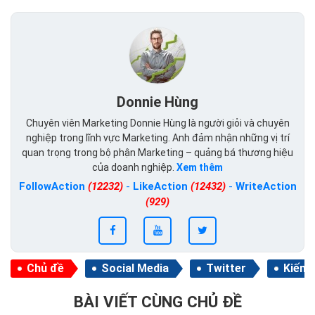
Donnie Hùng
Chuyên viên Marketing Donnie Hùng là người giỏi và chuyên
nghiệp trong lĩnh vực Marketing. Anh đảm nhận những vị trí
quan trọng trong bộ phận Marketing – quảng bá thương hiệu
của doanh nghiệp.
Xem thêm
FollowAction
(12232)
-
LikeAction
(12432)
-
WriteAction
(929)
Chủ đề
Social Media
Twitter
Kiếm 
BÀI VIẾT CÙNG CHỦ ĐỀ