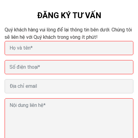
bạn phải cho nó ăn thường xuyên và hợp lý có nghĩa...
ĐĂNG KÝ TƯ VẤN
Quý khách hàng vui lòng để lại thông tin bên dưới. Chúng tôi
sẽ liên hệ với Quý khách trong vòng ít phút!
Bạn có nên tuyển quản lý Social Media không? thuê
chuyên gia Social
Đây có lẽ là nguyên nhân hàng đầu khiến bạn nên, và
cấp thiết thuê một chuyên gia Social Media chuyên