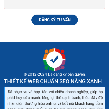
nghiệp. Sau khi bạn đã tạo account trên các kênh
social...
ĐĂNG KÝ TƯ VẤN
© 2012-2024 Đã đăng ký bản quyền.
THIẾT KẾ WEB CHUẨN SEO NẮNG XANH
Đã phục vụ và hợp tác với nhiều doanh nghiệp, giúp họ
5 bí quyết để chiến lược truyền thông xã hội thành
phát huy sức mạnh, tăng lợi thế cạnh tranh, thúc đẩy độ
công hiệu quả nhất
nhận diện thương hiệu online, và kết nối khách hàng tiềm
Phép màu không thể xảy ra trong một đêm, phải mất