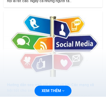
hội là rất cao. Ngay cả những người ta...
Hướng dẫn seo web với mạng xã hội Các mạng xã
hội tốt cho seo
XEM THÊM
Thực ra mạng xã hội Twitter cũng giống như bao tử
của bạn vậy nếu bạn không muốn cho nó cồn cào thì