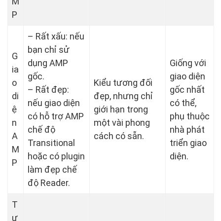
M
P
– Rất xấu: nếu
bạn chỉ sử
G
dụng AMP
Giống với
ia
gốc.
giao diện
o
Kiểu tương đối
– Rất đẹp:
gốc nhất
di
đẹp, nhưng chỉ
nếu giao diện
có thể,
ệ
giới hạn trong
có hỗ trợ AMP
phụ thuộc
n
một vài phong
chế độ
nhà phát
A
cách có sẵn.
Transitional
triển giao
M
hoặc có plugin
diện.
P
làm đẹp chế
độ Reader.
T
ư