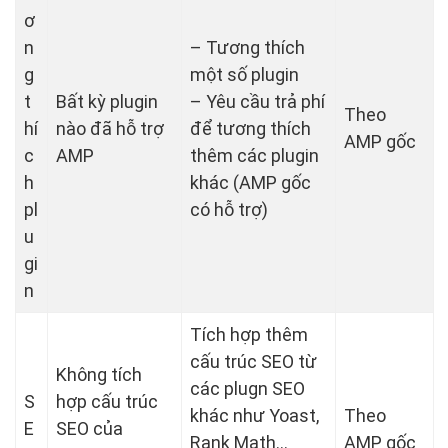
ơ
n
– Tương thích
g
một số plugin
t
Bất kỳ plugin
– Yêu cầu trả phí
Theo
hí
nào đã hỗ trợ
để tương thích
AMP gốc
c
AMP
thêm các plugin
h
khác (AMP gốc
pl
có hỗ trợ)
u
gi
n
Tích hợp thêm
cấu trúc SEO từ
Không tích
các plugn SEO
S
hợp cấu trúc
khác như Yoast,
Theo
E
SEO của
Rank Math…
AMP gốc