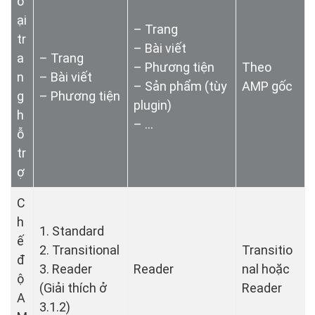
o
ại
– Trang
tr
– Bài viết
a
– Trang
– Phương tiện
Theo
n
– Bài viết
– Sản phẩm (tùy
AMP gốc
g
– Phương tiện
plugin)
h
– …
ỗ
tr
ợ
C
h
1. Standard
ế
2. Transitional
Transitio
đ
3. Reader
Reader
nal hoặc
ộ
(Giải thích ở
Reader
A
3.1.2)