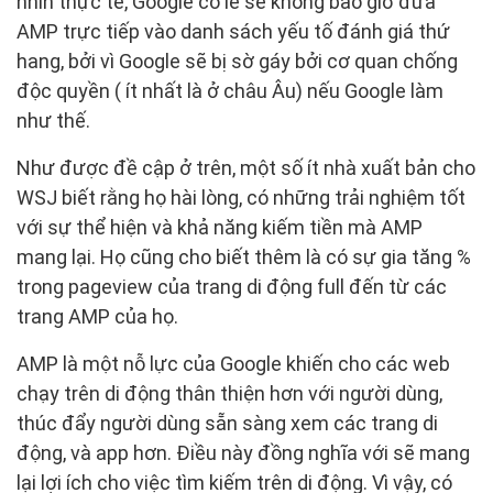
nhìn thực tế, Google có lẽ sẽ không bao giờ đưa
AMP trực tiếp vào danh sách yếu tố đánh giá thứ
hang, bởi vì Google sẽ bị sờ gáy bởi cơ quan chống
độc quyền ( ít nhất là ở châu Âu) nếu Google làm
như thế.
Như được đề cập ở trên, một số ít nhà xuất bản cho
WSJ biết rằng họ hài lòng, có những trải nghiệm tốt
với sự thể hiện và khả năng kiếm tiền mà AMP
mang lại. Họ cũng cho biết thêm là có sự gia tăng %
trong pageview của trang di động full đến từ các
trang AMP của họ.
AMP là một nỗ lực của Google khiến cho các web
chạy trên di động thân thiện hơn với người dùng,
thúc đẩy người dùng sẵn sàng xem các trang di
động, và app hơn. Điều này đồng nghĩa với sẽ mang
lại lợi ích cho việc tìm kiếm trên di động. Vì vậy, có