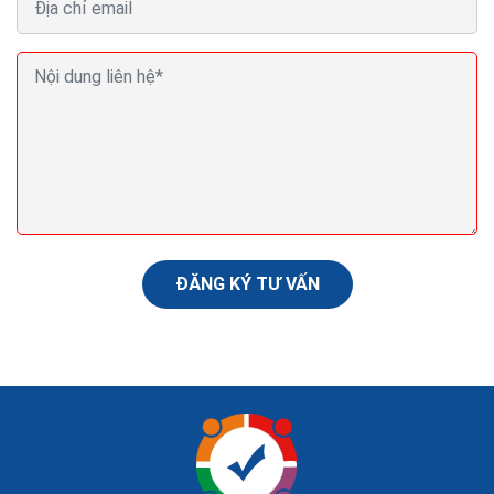
Chia sẻ ý tưởng biên tập nội dung web ra đơn top
Google Bing
Thật hoang mang khi tôi vừa nói ở trên rằng không
được trùng lặp nội dung. Không được lấy của đối thủ.
Nhưng khoan đã, bạn có thể chờ đợi...
ĐĂNG KÝ TƯ VẤN