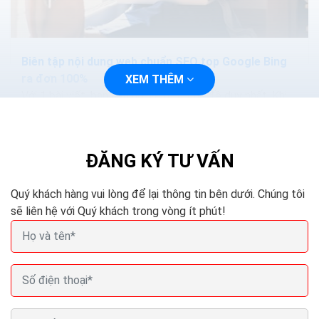
Biên tập nội dung web chuẩn SEO top Google Bing
ra đơn 100%
XEM THÊM
Với 1 bài viết, bạn nên nói về một chủ đề duy nhất. Khi
viết về chủ đề ấy, bạn diễn tả nó càng cụ thể, càng dễ
hiểu thì càng tốt. Tuy nhiên,...
ĐĂNG KÝ TƯ VẤN
Quý khách hàng vui lòng để lại thông tin bên dưới. Chúng tôi
sẽ liên hệ với Quý khách trong vòng ít phút!