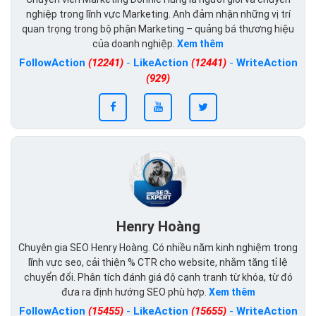
nghiệp trong lĩnh vực Marketing. Anh đảm nhận những vị trí
quan trọng trong bộ phận Marketing – quảng bá thương hiệu
của doanh nghiệp.
Xem thêm
FollowAction
(12241)
-
LikeAction
(12441)
-
WriteAction
(929)
Henry Hoàng
Chuyên gia SEO Henry Hoàng. Có nhiều năm kinh nghiệm trong
lĩnh vực seo, cải thiện % CTR cho website, nhằm tăng tỉ lệ
chuyển đổi. Phân tích đánh giá độ cạnh tranh từ khóa, từ đó
đưa ra định hướng SEO phù hợp.
Xem thêm
FollowAction
(15455)
-
LikeAction
(15655)
-
WriteAction