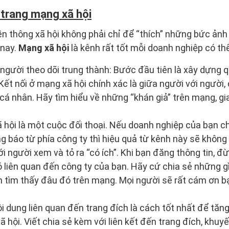
 trang mạng xã hội
n thông xã hội không phải chỉ để “thích” những bức ảnh
 nay.
Mạng xã hội
là kênh rất tốt mỗi doanh nghiệp có th
gười theo dõi trung thành: Bước đầu tiên là xây dựng 
Kết nối ở mạng xã hội chính xác là giữa người với người,
cá nhân. Hãy tìm hiểu về những “khán giả” trên mạng, gia
hội là một cuộc đối thoại. Nếu doanh nghiệp của bạn c
g báo từ phía công ty thì hiệu quả từ kênh này sẽ không 
i người xem và tỏ ra “có ích”. Khi bạn đăng thông tin, đ
 liên quan đến công ty của bạn. Hãy cứ chia sẻ những g
tìm thấy đâu đó trên mạng. Mọi người sẽ rất cám ơn b
i dung liên quan đến trang đích là cách tốt nhất để tăn
 hội. Viết chia sẻ kèm với liên kết đến trang đích, khuy