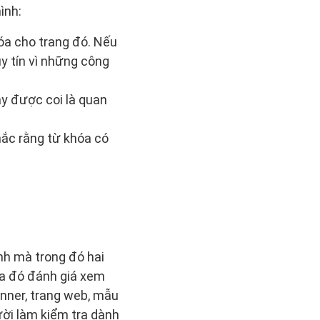
ình:
óa cho trang đó. Nếu
uy tín vì những công
ày được coi là quan
hắc rằng từ khóa có
nh mà trong đó hai
ua đó đánh giá xem
anner, trang web, mẫu
ười làm kiểm tra dành