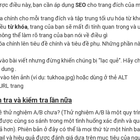
ợc điều này, bạn cần áp dụng
SEO
cho trang đích của m
 chính cho mỗi trang đích và tập trung tối ưu hóa từ kh
iều
từ khóa
, trang của bạn sẽ mất đi tính quan trọng và 
ông thể làm rõ trang của bạn nói về điều gì
a chính lên tiêu đề chính và tiêu đề phụ. Những phần n
vào bài viết nhưng đừng khiến chúng bị “lạc quẻ”. Hãy c
 dung .
 vào tên ảnh (ví dụ: tukhoa.jpg) hoặc dùng ở thẻ ALT
URL trang
m tra và kiểm tra lần nữa
ề thử nghiệm A/B chưa? (Thử nghiệm A/B là một quy trì
 được cùng so sánh trong một tình huống xác định và q
ả hơn). Phiên bản ở đây có thể là mọi thứ từ một hình b
il và hiệu quả được đánh giá dựa trên mục tiêu của ng