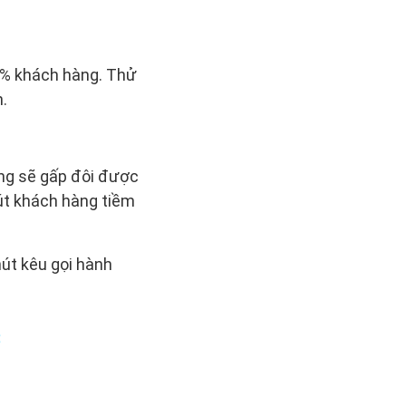
0% khách hàng. Thử
.
áng sẽ gấp đôi được
út khách hàng tiềm
nút kêu gọi hành