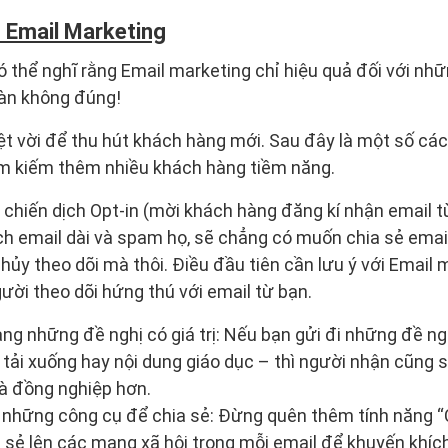
o Email Marketing
 thể nghĩ rằng Email marketing chỉ hiệu quả đối với nh
oàn không đúng!
ệt vời để thu hút khách hàng mới. Sau đây là một số cá
ìm kiếm thêm nhiều khách hàng tiềm năng.
 chiến dịch Opt-in (mời khách hàng đăng kí nhận email t
h email dài và spam họ, sẽ chẳng có muốn chia sẻ emai
hủy theo dõi mà thôi. Điều đầu tiên cần lưu ý với Email 
ời theo dõi hứng thú với email từ bạn.
g những đề nghị có giá trị: Nếu bạn gửi đi những đề nghị
 tải xuống hay nội dung giáo dục – thì người nhận cũng s
à đồng nghiệp hơn.
những công cụ để chia sẻ: Đừng quên thêm tính năng “
a sẻ lên các mạng xã hội trong mỗi email để khuyến khíc