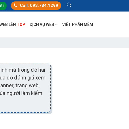
Call: 093.784.1299
tôi
 WEB LÊN
TOP
DỊCH VỤ WEB
VIẾT PHẦN MỀM
ình mà trong đó hai
qua đó đánh giá xem
anner, trang web,
của người làm kiểm