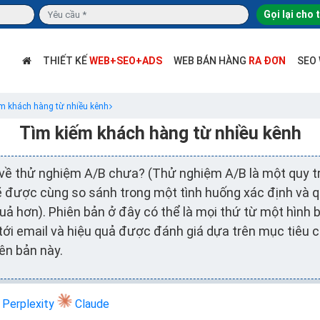
Gọi lại cho 
THIẾT KẾ
WEB+SEO+ADS
WEB BÁN HÀNG
RA ĐƠN
SEO
m khách hàng từ nhiều kênh
Tìm kiếm khách hàng từ nhiều kênh
 về thử nghiệm A/B chưa? (Thử nghiệm A/B là một quy tr
sẽ được cùng so sánh trong một tình huống xác định và 
uả hơn). Phiên bản ở đây có thể là mọi thứ từ một hình b
ới email và hiệu quả được đánh giá dựa trên mục tiêu 
ên bản này.
Perplexity
Claude