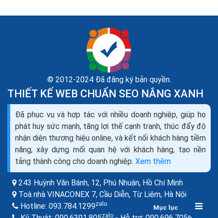
© 2012-2024 Đã đăng ký bản quyền.
THIẾT KẾ WEB CHUẨN SEO NẮNG XANH
Cách xây dựng nội dung web hấp dẫn chuẩn Google
Đã phục vụ và hợp tác với nhiều doanh nghiệp, giúp họ
Bing ra đơn
phát huy sức mạnh, tăng lợi thế cạnh tranh, thúc đẩy độ
SEO content hiểu đơn giản là phương pháp SEO dưạ
nhận diện thương hiệu online, và kết nối khách hàng tiềm
trên nội dung chất lượng là chính. Các yếu tố quan
năng, xây dựng mối quan hệ với khách hàng, tạo nền
trọng nhất giúp làm SEO thành công là: Nội dung,
tảng thành công cho doanh nghiệp.
Xem thêm
Onpage, Backlink, Traffic.
243 Huỳnh Văn Bánh, 12, Phú Nhuận,
Hồ Chí Minh
Toà nhà VINACONEX 7, Cầu Diễn, Từ Liêm,
Hà Nội
zalo
Hotline:
093.784.1299
Mục lục
zalo
zalo
Kỹ Thuật:
090.6391.805
- Hỗ trợ:
090.696.7056