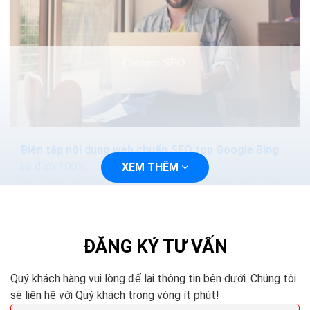
Biên tập nội dung web chuẩn SEO top Google Bing
ra đơn 100%
XEM THÊM
Với 1 bài viết, bạn nên nói về một chủ đề duy nhất. Khi
viết về chủ đề ấy, bạn diễn tả nó càng cụ thể, càng dễ
hiểu thì càng tốt. Tuy nhiên,...
ĐĂNG KÝ TƯ VẤN
Quý khách hàng vui lòng để lại thông tin bên dưới. Chúng tôi
sẽ liên hệ với Quý khách trong vòng ít phút!