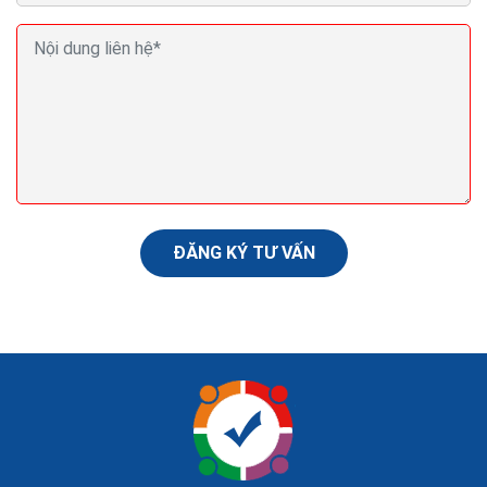
Bạn có nên tuyển quản lý Social Media không? thuê
chuyên gia Social
Đây có lẽ là nguyên nhân hàng đầu khiến bạn nên, và
cấp thiết thuê một chuyên gia Social Media chuyên
nghiệp. Sau khi bạn đã tạo account trên các kênh
social...
ĐĂNG KÝ TƯ VẤN