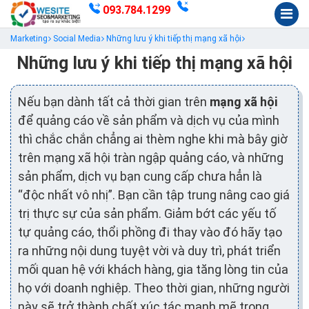
093.784.1299
Marketing
Social Media
Những lưu ý khi tiếp thị mạng xã hội
Những lưu ý khi tiếp thị mạng xã hội
Nếu bạn dành tất cả thời gian trên
mạng xã hội
để quảng cáo về sản phẩm và dịch vụ của mình
thì chắc chắn chẳng ai thèm nghe khi mà bây giờ
trên mạng xã hội tràn ngập quảng cáo, và những
sản phẩm, dịch vụ bạn cung cấp chưa hẳn là
“độc nhất vô nhị”. Bạn cần tập trung nâng cao giá
trị thực sự của sản phẩm. Giảm bớt các yếu tố
tự quảng cáo, thổi phồng đi thay vào đó hãy tạo
ra những nội dung tuyệt vời và duy trì, phát triển
mối quan hệ với khách hàng, gia tăng lòng tin của
họ với doanh nghiệp. Theo thời gian, những người
này sẽ trở thành chất xúc tác mạnh mẽ trong