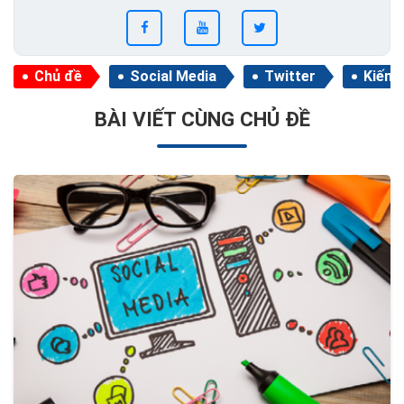
Chủ đề
Social Media
Twitter
Kiếm 
BÀI VIẾT CÙNG CHỦ ĐỀ