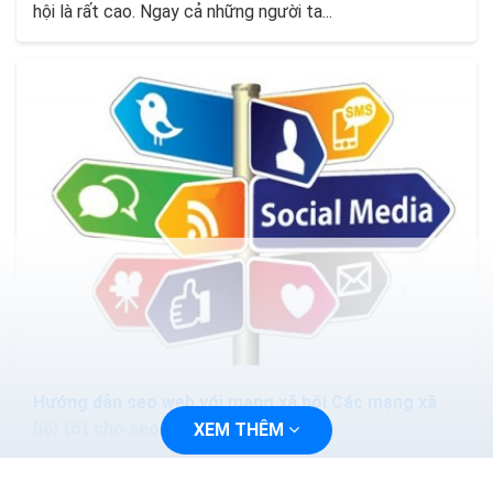
hội là rất cao. Ngay cả những người ta...
Hướng dẫn seo web với mạng xã hội Các mạng xã
hội tốt cho seo
XEM THÊM
Thực ra mạng xã hội Twitter cũng giống như bao tử
của bạn vậy nếu bạn không muốn cho nó cồn cào thì