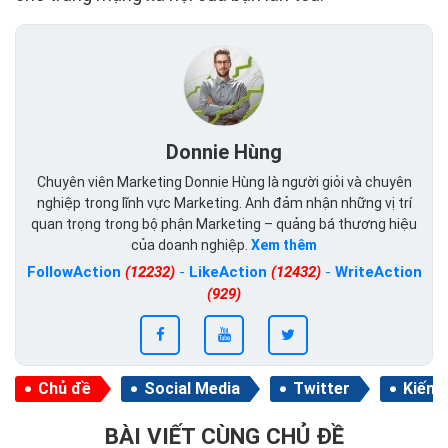
Donnie Hùng
Chuyên viên Marketing Donnie Hùng là người giỏi và chuyên
nghiệp trong lĩnh vực Marketing. Anh đảm nhận những vị trí
quan trọng trong bộ phận Marketing – quảng bá thương hiệu
của doanh nghiệp.
Xem thêm
FollowAction
(12232)
-
LikeAction
(12432)
-
WriteAction
(929)
Chủ đề
Social Media
Twitter
Kiếm 
BÀI VIẾT CÙNG CHỦ ĐỀ