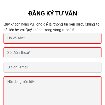
bạn phải cho nó ăn thường xuyên và hợp lý có nghĩa...
ĐĂNG KÝ TƯ VẤN
Quý khách hàng vui lòng để lại thông tin bên dưới. Chúng tôi
sẽ liên hệ với Quý khách trong vòng ít phút!
Bạn có nên tuyển quản lý Social Media không? thuê
chuyên gia Social
Đây có lẽ là nguyên nhân hàng đầu khiến bạn nên, và
cấp thiết thuê một chuyên gia Social Media chuyên