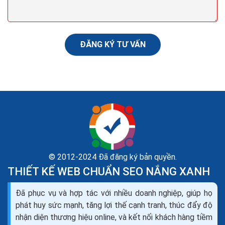
nghiệp. Sau khi bạn đã tạo account trên các kênh
social...
ĐĂNG KÝ TƯ VẤN
© 2012-2024 Đã đăng ký bản quyền.
THIẾT KẾ WEB CHUẨN SEO NẮNG XANH
Đã phục vụ và hợp tác với nhiều doanh nghiệp, giúp họ
5 bí quyết để chiến lược truyền thông xã hội thành
phát huy sức mạnh, tăng lợi thế cạnh tranh, thúc đẩy độ
công hiệu quả nhất
nhận diện thương hiệu online, và kết nối khách hàng tiềm
Phép màu không thể xảy ra trong một đêm, phải mất