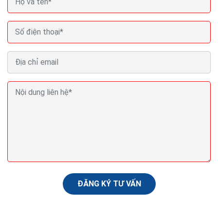
Mẫu thiết kế landing page bất động sản quảng cáo
seo bđs ra đơn 100%
Landing page bất động sản là trang web đơn, chứa đầy
đủ những thông tin tổng quát về dự án và có nhiệm vụ
điều hướng người dùng về trang web chính...
ĐĂNG KÝ TƯ VẤN