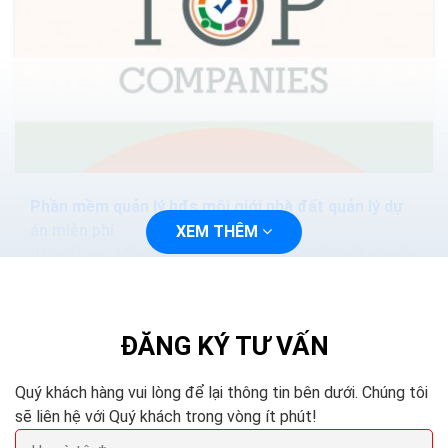
Phần mềm quản lý bđs môi giới nhà đất quản lý dự
án miễn phí
XEM THÊM
Bài viết sau tổng hợp cho các bạn TOP phần mềm quản
lý bất động sản tốt nhất hiện nay trên máy tính. Nếu
bạn thấy hữu ích thì hãy chia sẻ với bạn bè và đừng
quên để lại bình luận phía bên dưới nhé!
ĐĂNG KÝ TƯ VẤN
Quý khách hàng vui lòng để lại thông tin bên dưới. Chúng tôi
sẽ liên hệ với Quý khách trong vòng ít phút!