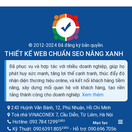
© 2012-2024 Đã đăng ký bản quyền.
THIẾT KẾ WEB CHUẨN SEO NẮNG XANH
Đã phục vụ và hợp tác với nhiều doanh nghiệp, giúp họ
Cách sale dự án cách tư vấn khách hàng mua đất
phát huy sức mạnh, tăng lợi thế cạnh tranh, thúc đẩy độ
mua dự án căn hộ bđs
nhận diện thương hiệu online, và kết nối khách hàng tiềm
Có nhiều khi người tiêu dùng sẽ do dự về tình hình quy
năng, xây dựng mối quan hệ với khách hàng, tạo nền
hoạch của khu vực mà họ đang xem nhà, hoặc họ đang
tảng thành công cho doanh nghiệp.
Xem thêm
trông đợi một mức giá hợp lý hơn với hầu...
243 Huỳnh Văn Bánh, 12, Phú Nhuận,
Hồ Chí Minh
Toà nhà VINACONEX 7, Cầu Diễn, Từ Liêm,
Hà Nội
zalo
Hotline:
093.784.1299
Mục lục
zalo
zalo
Kỹ Thuật:
090.6391.805
- Hỗ trợ:
090.696.7056