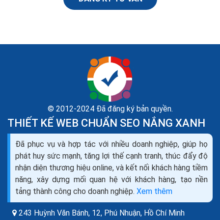
© 2012-2024 Đã đăng ký bản quyền.
THIẾT KẾ WEB CHUẨN SEO NẮNG XANH
Dịch vụ vệ sinh nhà cửa dọn dẹp theo giờ giá cả
Đã phục vụ và hợp tác với nhiều doanh nghiệp, giúp họ
công ty nào tốt
phát huy sức mạnh, tăng lợi thế cạnh tranh, thúc đẩy độ
Dịch vụ công nghiệp tại những đơn vị uy tín nhằm mang
nhận diện thương hiệu online, và kết nối khách hàng tiềm
đến một môi trường sống và làm việc tiện nghi, sạch sẽ,
năng, xây dựng mối quan hệ với khách hàng, tạo nền
đảm bảo an toàn cho sức khỏe, thoải...
tảng thành công cho doanh nghiệp.
Xem thêm
243 Huỳnh Văn Bánh, 12, Phú Nhuận,
Hồ Chí Minh