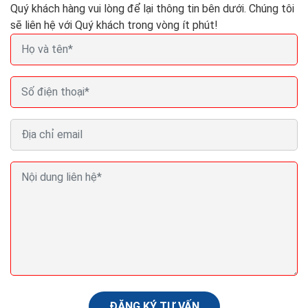
Quý khách hàng vui lòng để lại thông tin bên dưới. Chúng tôi
sẽ liên hệ với Quý khách trong vòng ít phút!
Đặt tên công ty vệ sinh công nghiệp vệ sinh nhà
cửa theo phong thủy
Khi thành lập doanh nghiệp, hoặc khi thay đổi tên công
ty; Nghĩ mãi mới có được cái tên hay, ý nghĩa, gần gũi
với lĩnh vực mình hoạt động hoặc cái tên nó...
ĐĂNG KÝ TƯ VẤN