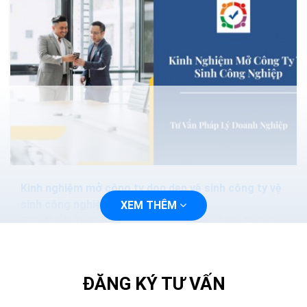
Kinh nghiệm mở công ty dọn dẹp vệ sinh công ty vệ
sinh công nghiệp
XEM THÊM
Thời thế trở nên bận rộn, cuộc sống càng hiện đại mọi
người lại có ít thời gian hơn cho chăm sóc, sửa sang hay
vệ sinh nhà cửa, nơi làm việc, văn...
ĐĂNG KÝ TƯ VẤN