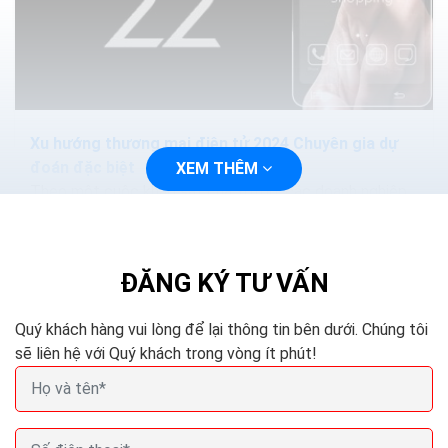
Xu hướng thương mại điện tử 2024 Chuyên gia dự
đoán đặc biệt
XEM THÊM
Theo một cuộc khảo sát của Yotpo, các doanh nghiệp
thương mại điện tử hiện nay đang đầu tư nhiều hơn về
mặt cảm xúc cho các đối tượng khách hàng yêu...
ĐĂNG KÝ TƯ VẤN
Quý khách hàng vui lòng để lại thông tin bên dưới. Chúng tôi
sẽ liên hệ với Quý khách trong vòng ít phút!