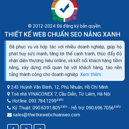
© 2012-2024 Đã đăng ký bản quyền.
THIẾT KẾ WEB CHUẨN SEO NẮNG XANH
Những kỹ năng cơ bản trong seo web thương mại
Đã phục vụ và hợp tác với nhiều doanh nghiệp, giúp họ
điện tử
phát huy sức mạnh, tăng lợi thế cạnh tranh, thúc đẩy độ
Rất nhiều chuyên gia SEO có xu hướng bỏ qua các
nhận diện thương hiệu online, và kết nối khách hàng tiềm
trang lọc có chức năng thiết lập trật tự hiển thị kết quả
năng, xây dựng mối quan hệ với khách hàng, tạo nền
cho các trang phân loại, tuy nhiên, các trang này...
tảng thành công cho doanh nghiệp.
Xem thêm
243 Huỳnh Văn Bánh, 12, Phú Nhuận,
Hồ Chí Minh
Toà nhà VINACONEX 7, Cầu Diễn, Từ Liêm,
Hà Nội
zalo
Hotline:
093.784.1299
zalo
zalo
Kỹ Thuật:
090.6391.805
- Hỗ trợ:
090.696.7056
sales@thietkewebchuanseo.com