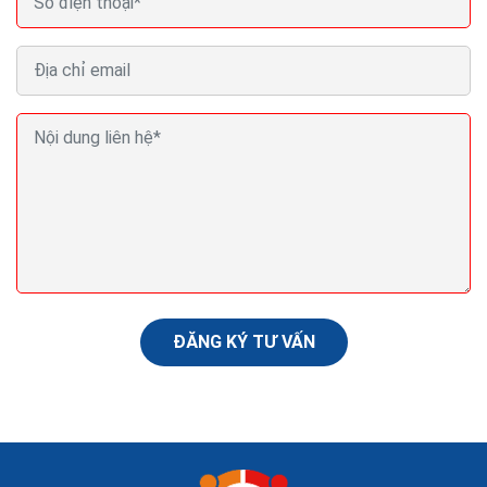
Mã số thương phẩm toàn cầu là gì Tra cứu mã GTIN
bán hàng online
Tra cứu mã số mã vạch là một trong các cách để biết
được thông tin cơ bản và chính xác của sản phẩm nào
đó. Điều này có thể giúp người tiêu dùng...
ĐĂNG KÝ TƯ VẤN