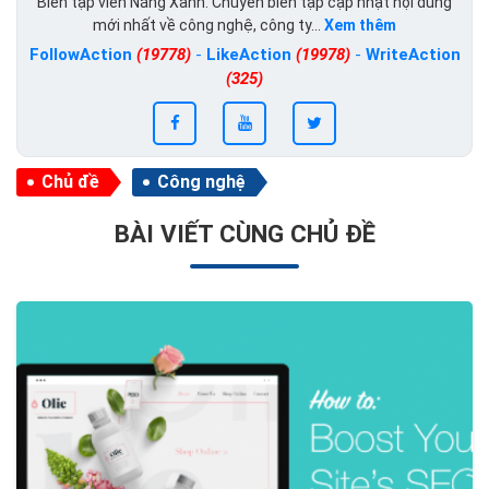
Biên tập viên Nắng Xanh. Chuyên biên tập cập nhật nội dung
mới nhất về công nghệ, công ty...
Xem thêm
FollowAction
(19778)
-
LikeAction
(19978)
-
WriteAction
(325)
Chủ đề
Công nghệ
BÀI VIẾT CÙNG CHỦ ĐỀ