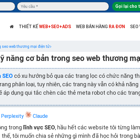
Gọi lại cho 
THIẾT KẾ
WEB+SEO+ADS
WEB BÁN HÀNG
RA ĐƠN
SEO
g seo web thương mại điện tử
ỹ năng cơ bản trong seo web thương mại
a SEO
có xu hướng bỏ qua các trang lọc có chức năng thiế
trang phân loại, tuy nhiên, các trang này vẫn có khả năng
sẽ áp dụng qui tắc chèn các thẻ meta robot cho các tran
Perplexity
Claude
ộng trong
lĩnh vực SEO
, hầu hết các website tôi từng làm
vì thế, tôi muốn chia sẻ những gì mình đã học hỏi trong bài