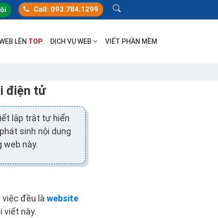
Call: 093.784.1299
tôi
 WEB LÊN
TOP
DỊCH VỤ WEB
VIẾT PHẦN MỀM
 điện tử
t lập trật tự hiển
 phát sinh nội dung
g web này.
 việc đều là
website
 viết này.