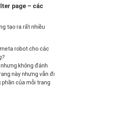
ilter page – các
úng tạo ra rất nhiều
 meta robot cho các
g?
eo nhưng không đánh
trang này nhưng vẫn đi
g phần của mỗi trang