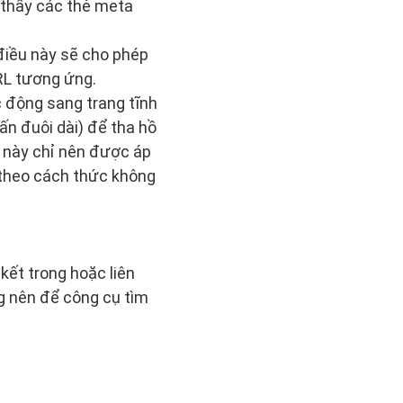
 thấy các thẻ meta
 điều này sẽ cho phép
URL tương ứng.
c động sang trang tĩnh
ấn đuôi dài) để tha hồ
p này chỉ nên được áp
n theo cách thức không
kết trong hoặc liên
g nên để công cụ tìm