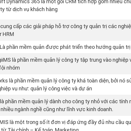
ft Dynamics 365 là một gói CRM tích hợp gồm nhiều chứ
 ty từ dịch vụ khách hàng
 cung cấp các giải pháp hỗ trợ công ty quản trị các nghiệ
ư HRM
à phần mềm quản được phát triển theo hướng quản trị 
iiMS là phần mềm quản lý công ty tập trung vào nghiệp 
đội nhóm
ks là phần mềm quản lý công ty khá toàn diện, bởi nó s
hiệp vụ như: quản lý công việc và dự án
là phần mềm quản lý dành cho công ty nhỏ với các tính 
 nhiều ngành nghề cũng như lĩnh vực kinh doanh.
IS là một trong số ít đơn vị đáp ứng đầy đủ nhu cầu quả
 từ Tài chính – Kế toán, Marketing