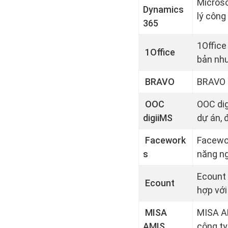
Microso
Dynamics
lý công
365
1Office
1Office
bản nh
BRAVO
BRAVO L
OOC
OOC dig
digiiMS
dự án, 
Facework
Facewor
s
năng ng
Ecount 
Ecount
hợp với
MISA
MISA AM
AMIS
công ty