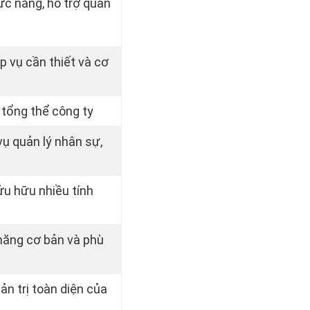
c năng, hỗ trợ quản
p vụ cần thiết và cơ
tổng thể công ty
vụ quản lý nhân sự,
ửu hữu nhiều tính
năng cơ bản và phù
n trị toàn diện của