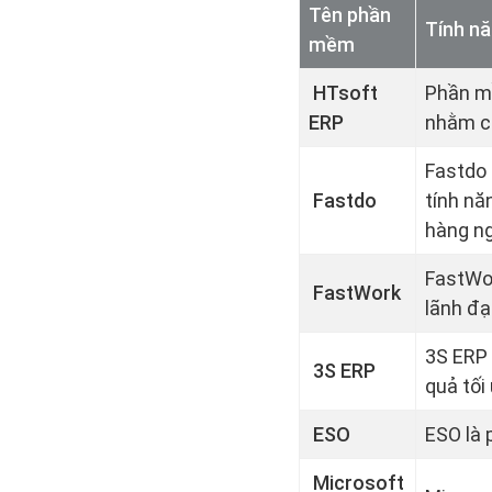
Tên phần
Tính nă
mềm
HTsoft
Phần mề
ERP
nhằm cả
Fastdo 
Fastdo
tính nă
hàng ng
FastWor
FastWork
lãnh đạ
3S ERP 
3S ERP
quả tối
ESO
ESO là 
Microsoft