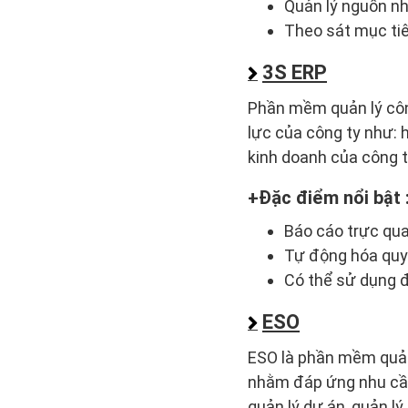
Quản lý nguồn nh
Theo sát mục tiê
3S ERP
Phần mềm quản lý côn
lực của công ty như: h
kinh doanh của công t
Đặc điểm nổi bật 
Báo cáo trực qua
Tự động hóa quy 
Có thể sử dụng đ
ESO
ESO là phần mềm quản
nhằm đáp ứng nhu cầu 
quản lý dự án, quản lý