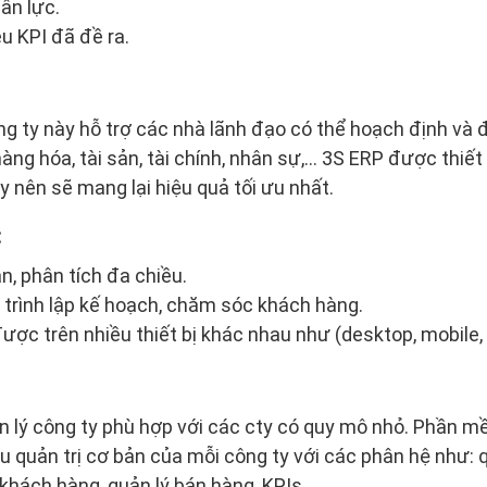
ân lực.
u KPI đã đề ra.
g ty này hỗ trợ các nhà lãnh đạo có thể hoạch định và 
àng hóa, tài sản, tài chính, nhân sự,… 3S ERP được thiết
y nên sẽ mang lại hiệu quả tối ưu nhất.
:
n, phân tích đa chiều.
trình lập kế hoạch, chăm sóc khách hàng.
ược trên nhiều thiết bị khác nhau như (desktop, mobile, 
 lý công ty phù hợp với các cty có quy mô nhỏ. Phần m
quản trị cơ bản của mỗi công ty với các phân hệ như: q
 khách hàng, quản lý bán hàng, KPIs.