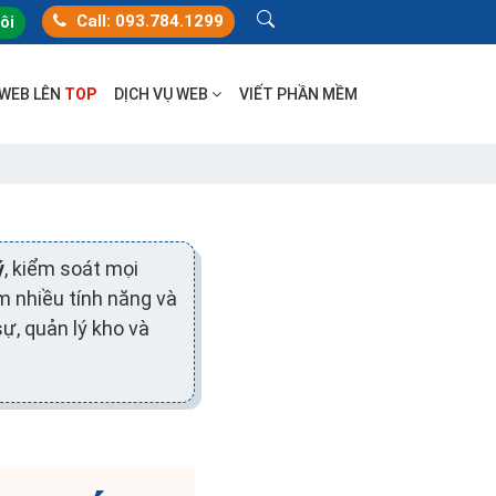
Call: 093.784.1299
tôi
 WEB LÊN
TOP
DỊCH VỤ WEB
VIẾT PHẦN MỀM
ý
, kiểm soát mọi
m nhiều tính năng và
ự, quản lý kho và