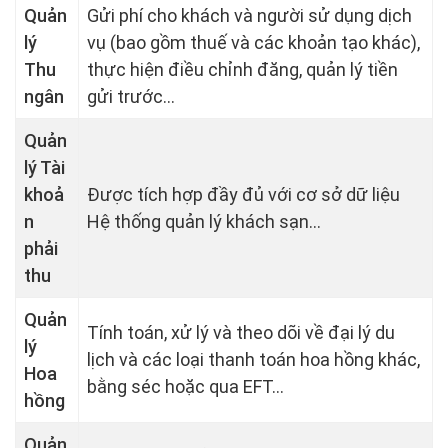
Quản
Gửi phí cho khách và người sử dụng dịch
lý
vụ (bao gồm thuế và các khoản tạo khác),
Thu
thực hiện điều chỉnh đăng, quản lý tiền
ngân
gửi trước...
Quản
lý Tài
khoả
Được tích hợp đầy đủ với cơ sở dữ liệu
n
Hệ thống quản lý khách sạn...
phải
thu
Quản
Tính toán, xử lý và theo dõi về đại lý du
lý
lịch và các loại thanh toán hoa hồng khác,
Hoa
bằng séc hoặc qua EFT...
hồng
Quản