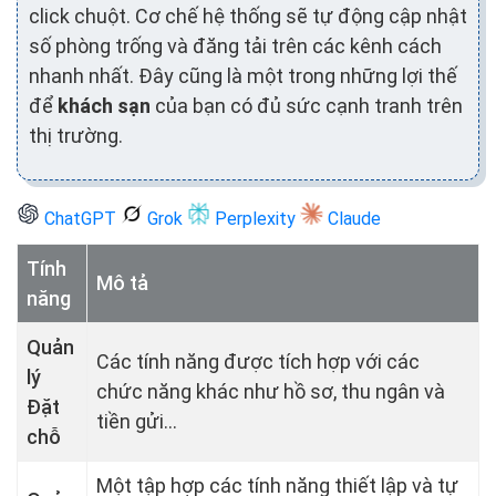
click chuột. Cơ chế hệ thống sẽ tự động cập nhật
số phòng trống và đăng tải trên các kênh cách
nhanh nhất. Đây cũng là một trong những lợi thế
để
khách sạn
của bạn có đủ sức cạnh tranh trên
thị trường.
ChatGPT
Grok
Perplexity
Claude
Tính
Mô tả
năng
Quản
Các tính năng được tích hợp với các
lý
chức năng khác như hồ sơ, thu ngân và
Đặt
tiền gửi...
chỗ
Một tập hợp các tính năng thiết lập và tự