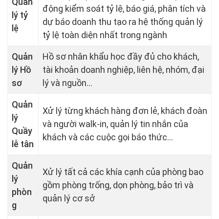
Quản
động kiểm soát tỷ lệ, báo giá, phân tích và
lý tỷ
dự báo doanh thu tạo ra hệ thống quản lý
lệ
tỷ lệ toàn diện nhất trong ngành
Quản
Hồ sơ nhân khẩu học đầy đủ cho khách,
lý Hồ
tài khoản doanh nghiệp, liên hệ, nhóm, đại
sơ
lý và nguồn...
Quản
Xử lý từng khách hàng đơn lẻ, khách đoàn
lý
và người walk-in, quản lý tin nhắn của
Quầy
khách và các cuộc gọi báo thức...
lễ tân
Quản
Xử lý tất cả các khía cạnh của phòng bao
lý
gồm phòng trống, dọn phòng, bảo trì và
phòn
quản lý cơ sở
g