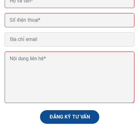
Phần mềm quản lý doanh nghiệp miễn phí Online
Offline tốt nhất
Phần mềm quản trị doanh nghiệp được hiểu đơn giản là
phần mềm được tạo ra nhằm giúp doanh nghiệp thống
nhất được chế vận hành và hoạch định...
ĐĂNG KÝ TƯ VẤN