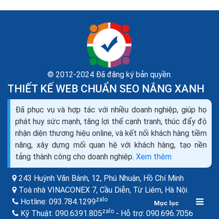
© 2012-2024 Đã đăng ký bản quyền.
THIẾT KẾ WEB CHUẨN SEO NẮNG XANH
Danh sách phần mềm chăm sóc khách hàng miễn
Đã phục vụ và hợp tác với nhiều doanh nghiệp, giúp họ
phí Online Offline
phát huy sức mạnh, tăng lợi thế cạnh tranh, thúc đẩy độ
Phần mềm chăm sóc khách hàng là một phần mềm
nhận diện thương hiệu online, và kết nối khách hàng tiềm
doanh nghiệp được sử dụng để quản trị, tối ưu hóa quy
năng, xây dựng mối quan hệ với khách hàng, tạo nền
trình chăm sóc và gia tăng trải nghiệm...
tảng thành công cho doanh nghiệp.
Xem thêm
243 Huỳnh Văn Bánh, 12, Phú Nhuận,
Hồ Chí Minh
Toà nhà VINACONEX 7, Cầu Diễn, Từ Liêm,
Hà Nội
zalo
Hotline:
093.784.1299
Mục lục
zalo
zalo
Kỹ Thuật:
090.6391.805
- Hỗ trợ:
090.696.7056