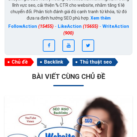
lĩnh vực seo, cải thiện % CTR cho website, nhằm tăng tỉ lệ
chuyển đổi. Phân tích đánh giá độ cạnh tranh từ khóa, từ đó
đưa ra định hướng SEO phù hợp.
Xem thêm
FollowAction
(15455)
-
LikeAction
(15655)
-
WriteAction
(900)
Chủ đề
Backlink
Thủ thuật seo
BÀI VIẾT CÙNG CHỦ ĐỀ