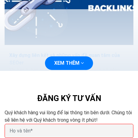
Xây dựng liên kết và những vấn đề quan tâm của
SEOer
XEM THÊM
Khi bạn bị hạn chế về mặt tài chính và đang cố gắng
phát triển trang web của mình để có được thứ hạng
cao hơn, sẽ là một quyết định khó...
ĐĂNG KÝ TƯ VẤN
Quý khách hàng vui lòng để lại thông tin bên dưới. Chúng tôi
sẽ liên hệ với Quý khách trong vòng ít phút!