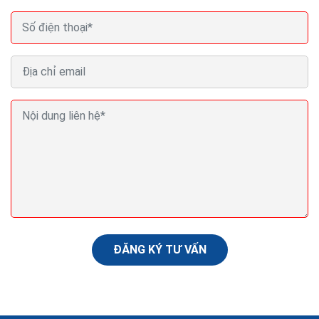
Thủ thuật SEO backlink cách tạo backlink hiệu quả
Trong quá trình thực hiện dịch vụ seo web của mình
thì thủ thuật seo backlink không thể thiếu, nó đóng
một vai trò hết sức quan trọng trong...
ĐĂNG KÝ TƯ VẤN