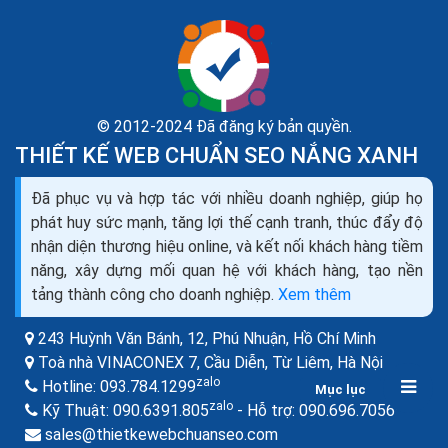
© 2012-2024 Đã đăng ký bản quyền.
THIẾT KẾ WEB CHUẨN SEO NẮNG XANH
Seo web bằng backlink không đúng làm từ khóa bị
mất
Đã phục vụ và hợp tác với nhiều doanh nghiệp, giúp họ
Bạn đã bao giờ tự hỏi, đâu mới là cách tạo backlink hiệu
phát huy sức mạnh, tăng lợi thế cạnh tranh, thúc đẩy độ
quả, mang lại hiệu quả lâu dài? Có vô vàn bài viết về
nhận diện thương hiệu online, và kết nối khách hàng tiềm
cách tạo backlink, liệu nó có phù hợp...
năng, xây dựng mối quan hệ với khách hàng, tạo nền
tảng thành công cho doanh nghiệp.
Xem thêm
243 Huỳnh Văn Bánh, 12, Phú Nhuận,
Hồ Chí Minh
Toà nhà VINACONEX 7, Cầu Diễn, Từ Liêm,
Hà Nội
zalo
Hotline:
093.784.1299
Mục lục
zalo
zalo
Kỹ Thuật:
090.6391.805
- Hỗ trợ:
090.696.7056
sales@thietkewebchuanseo.com