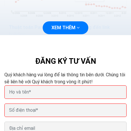
Thuật toán Panda Penguin ảnh hưởng đến link
XEM THÊM
building
Nếu câu trả lời của bạn là có và tới bây giờ bạn vẫn bình
an vô sự, thì bạn vẫn có thể là mục tiêu của thuật toán
panda và Penguin. Sự sống sót may...
ĐĂNG KÝ TƯ VẤN
Quý khách hàng vui lòng để lại thông tin bên dưới. Chúng tôi
sẽ liên hệ với Quý khách trong vòng ít phút!