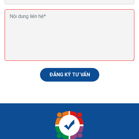
Cách khắc phục khi bị thuật toán Penguin làm rớt
hạng? seo web bị mất
Những ngày này, thế giới SEO lại chao đảo vì một cập
nhật mới, và đi kèm với biến đổi đột ngột này là các
đồn đoán về cập nhật thuật toán...
ĐĂNG KÝ TƯ VẤN