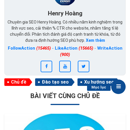
Henry Hoàng
Chuyên gia SEO Henry Hoàng. Có nhiều năm kinh nghiệm trong
lĩnh vực seo, cải thiện % CTR cho website, nhằm tăng tỉ lệ
chuyển đổi. Phân tích đánh giá độ cạnh tranh từ khóa, từ đó
đưa ra định hướng SEO phù hợp.
Xem thêm
FollowAction
(15465)
-
LikeAction
(15665)
-
WriteAction
(900)
Chủ đề
Đào tạo seo
Xu hướng seo
Mục lục
BÀI VIẾT CÙNG CHỦ ĐỀ