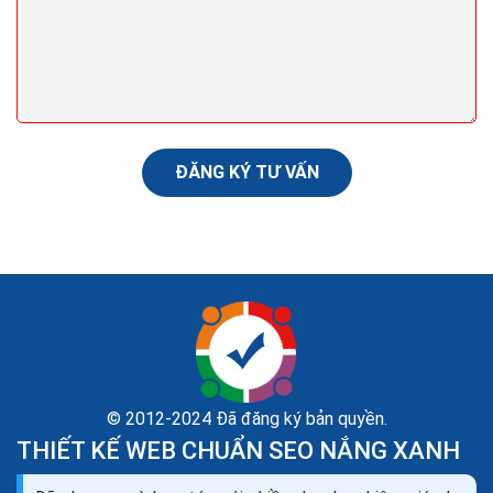
marketing seo ra học viên
Hầu như toàn bộ phụ huynh đều có xu hướng tìm hiểu
và tham khảo nhiều thông tin về dịch vụ gia sư, luyện thi
trên mạng trước khi chọn lựa đơn vị. Vì...
ĐĂNG KÝ TƯ VẤN
© 2012-2024 Đã đăng ký bản quyền.
THIẾT KẾ WEB CHUẨN SEO NẮNG XANH
Thiết kế website bán sách marketing tổng thể seo