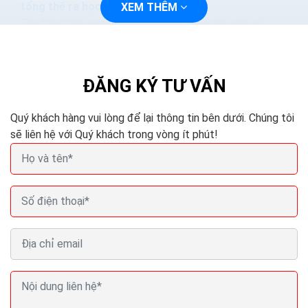
tổng thể ra học viên
XEM THÊM
Tùy từng lĩnh vực hoạt động khác nhau mà việc sử
dụng website hỗ trợ cũng có những yêu cầu, những tiêu
chuẩn riêng. Thiết kế website trung tâm ngoại ngữ...
ĐĂNG KÝ TƯ VẤN
Quý khách hàng vui lòng để lại thông tin bên dưới. Chúng tôi
sẽ liên hệ với Quý khách trong vòng ít phút!
Thiết kế website trung tâm gia sư dậy kèm