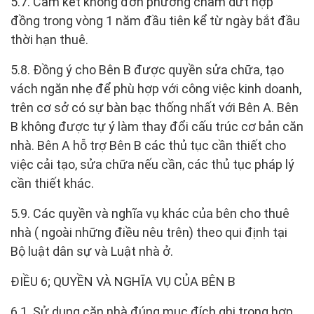
5.7. Cam kết không đơn phương chấm dứt hợp
đồng trong vòng 1 năm đầu tiên kể từ ngày bắt đầu
thời hạn thuê.
5.8. Đồng ý cho Bên B được quyền sửa chữa, tạo
vách ngăn nhẹ để phù hợp với công việc kinh doanh,
trên cơ sở có sự bàn bạc thống nhất với Bên A. Bên
B không được tự ý làm thay đổi cấu trúc cơ bản căn
nhà. Bên A hỗ trợ Bên B các thủ tục cần thiết cho
việc cải tạo, sửa chữa nếu cần, các thủ tục pháp lý
cần thiết khác.
5.9. Các quyền và nghĩa vụ khác của bên cho thuê
nhà ( ngoài những điều nêu trên) theo qui định tại
Bộ luật dân sự và Luật nhà ở.
ĐIỀU 6; QUYỀN VÀ NGHĨA VỤ CỦA BÊN B
6.1. Sử dụng căn nhà đúng mục đích ghi trong hợp