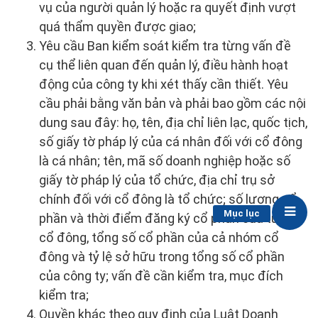
vụ của người quản lý hoặc ra quyết định vượt
quá thẩm quyền được giao;
Yêu cầu Ban kiểm soát kiểm tra từng vấn đề
cụ thể liên quan đến quản lý, điều hành hoạt
động của công ty khi xét thấy cần thiết. Yêu
cầu phải bằng văn bản và phải bao gồm các nội
dung sau đây: họ, tên, địa chỉ liên lạc, quốc tịch,
số giấy tờ pháp lý của cá nhân đối với cổ đông
là cá nhân; tên, mã số doanh nghiệp hoặc số
giấy tờ pháp lý của tổ chức, địa chỉ trụ sở
chính đối với cổ đông là tổ chức; số lượng cổ
Mục lục
phần và thời điểm đăng ký cổ phần của từng
cổ đông, tổng số cổ phần của cả nhóm cổ
đông và tỷ lệ sở hữu trong tổng số cổ phần
của công ty; vấn đề cần kiểm tra, mục đích
kiểm tra;
Quyền khác theo quy định của Luật Doanh